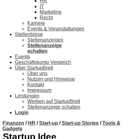
HR
IT
Marketing
Recht
Karriere
Events & Veranstaltungen
Stellenbörse
Stellenanzeigen
Stellenanzeige
schalten
Events
Geschäftskonto Vergleich
Über StartupBrett
Über uns
Nutzen und Hinweise
Kontakt
Impressum
Leistungen
Werben auf StartupBrett
Stellenanzeige schalten
Login
Finanzen
/
HR
/
Start-up
/
Start-up Stories
/
Tools &
Gadgets
Startup Idee