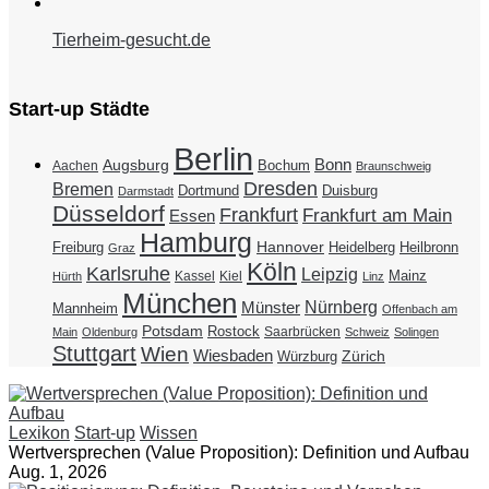
Tierheim-gesucht.de
Start-up Städte
Berlin
Bonn
Augsburg
Bochum
Aachen
Braunschweig
Dresden
Bremen
Duisburg
Dortmund
Darmstadt
Düsseldorf
Frankfurt
Frankfurt am Main
Essen
Hamburg
Hannover
Freiburg
Heidelberg
Heilbronn
Graz
Köln
Karlsruhe
Leipzig
Mainz
Kassel
Kiel
Hürth
Linz
München
Nürnberg
Münster
Mannheim
Offenbach am
Potsdam
Rostock
Saarbrücken
Main
Oldenburg
Schweiz
Solingen
Stuttgart
Wien
Wiesbaden
Zürich
Würzburg
Lexikon
Start-up
Wissen
Wertversprechen (Value Proposition): Definition und Aufbau
Aug. 1, 2026