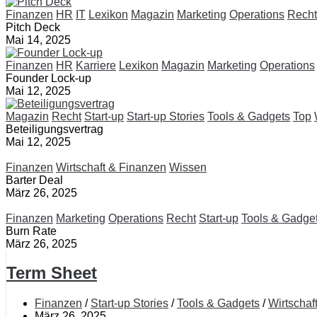
Finanzen
HR
IT
Lexikon
Magazin
Marketing
Operations
Recht
Pitch Deck
Mai 14, 2025
Finanzen
HR
Karriere
Lexikon
Magazin
Marketing
Operations
Founder Lock-up
Mai 12, 2025
Magazin
Recht
Start-up
Start-up Stories
Tools & Gadgets
Top
Beteiligungsvertrag
Mai 12, 2025
Finanzen
Wirtschaft & Finanzen
Wissen
Barter Deal
März 26, 2025
Finanzen
Marketing
Operations
Recht
Start-up
Tools & Gadge
Burn Rate
März 26, 2025
Term Sheet
Finanzen
/
Start-up Stories
/
Tools & Gadgets
/
Wirtschaf
März 26, 2025