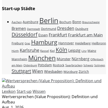
Start-up Städte
Berlin
Bonn
Augsburg
Bochum
Aachen
Braunschweig
Dresden
Bremen
Duisburg
Dortmund
Darmstadt
Düsseldorf
Frankfurt
Frankfurt am Main
Essen
Hamburg
Hannover
Freiburg
Heidelberg
Heilbronn
Graz
Köln
Karlsruhe
Leipzig
Mainz
Kassel
Kiel
Hürth
Linz
München
Nürnberg
Münster
Mannheim
Offenbach
Potsdam
Rostock
Saarbrücken
Schweiz
am Main
Oldenburg
Solingen
Stuttgart
Wien
Wiesbaden
Zürich
Würzburg
Lexikon
Start-up
Wissen
Wertversprechen (Value Proposition): Definition und
Aufbau
Aug. 1, 2026