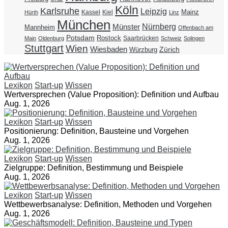
Köln
Karlsruhe
Leipzig
Mainz
Kassel
Kiel
Hürth
Linz
München
Nürnberg
Münster
Mannheim
Offenbach am
Potsdam
Rostock
Saarbrücken
Main
Oldenburg
Schweiz
Solingen
Stuttgart
Wien
Wiesbaden
Zürich
Würzburg
Lexikon
Start-up
Wissen
Wertversprechen (Value Proposition): Definition und Aufbau
Aug. 1, 2026
Lexikon
Start-up
Wissen
Positionierung: Definition, Bausteine und Vorgehen
Aug. 1, 2026
Lexikon
Start-up
Wissen
Zielgruppe: Definition, Bestimmung und Beispiele
Aug. 1, 2026
Lexikon
Start-up
Wissen
Wettbewerbsanalyse: Definition, Methoden und Vorgehen
Aug. 1, 2026