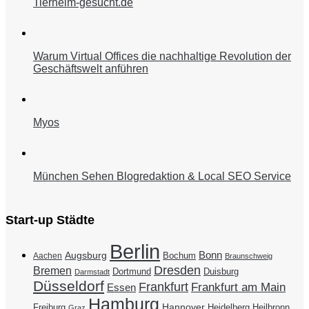
Tierheim-gesucht.de
Warum Virtual Offices die nachhaltige Revolution der
Geschäftswelt anführen
Myos
München Sehen Blogredaktion & Local SEO Service
Start-up Städte
Berlin
Bonn
Augsburg
Bochum
Aachen
Braunschweig
Dresden
Bremen
Duisburg
Dortmund
Darmstadt
Düsseldorf
Frankfurt
Frankfurt am Main
Essen
Hamburg
Hannover
Freiburg
Heidelberg
Heilbronn
Graz