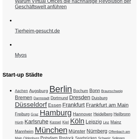
Warum Virtual Offices die nachhaltige Revolution der
Geschäftswelt anführen
Tierheim-gesucht.de
Myos
Start-up Städte
Berlin
Bonn
Augsburg
Bochum
Aachen
Braunschweig
Dresden
Bremen
Duisburg
Dortmund
Darmstadt
Düsseldorf
Frankfurt
Frankfurt am Main
Essen
Hamburg
Hannover
Freiburg
Heidelberg
Heilbronn
Graz
Köln
Karlsruhe
Leipzig
Mainz
Kassel
Kiel
Hürth
Linz
München
Nürnberg
Münster
Mannheim
Offenbach am
Potsdam
Rostock
Saarbrücken
Main
Oldenburg
Schweiz
Solingen