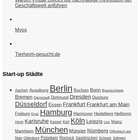
Geschäftswelt anführen
Myos
Tierheim-gesucht.de
Start-up Städte
Berlin
Bonn
Augsburg
Bochum
Aachen
Braunschweig
Dresden
Bremen
Duisburg
Dortmund
Darmstadt
Düsseldorf
Frankfurt
Frankfurt am Main
Essen
Hamburg
Hannover
Freiburg
Heidelberg
Heilbronn
Graz
Köln
Karlsruhe
Leipzig
Mainz
Kassel
Kiel
Hürth
Linz
München
Nürnberg
Münster
Mannheim
Offenbach am
Potsdam
Rostock
Saarbrücken
Main
Oldenburg
Schweiz
Solingen