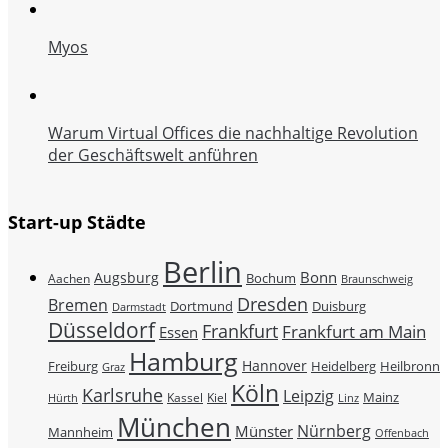
Myos
Warum Virtual Offices die nachhaltige Revolution
der Geschäftswelt anführen
Start-up Städte
Berlin
Bonn
Augsburg
Bochum
Aachen
Braunschweig
Dresden
Bremen
Duisburg
Dortmund
Darmstadt
Düsseldorf
Frankfurt
Frankfurt am Main
Essen
Hamburg
Hannover
Freiburg
Heidelberg
Heilbronn
Graz
Köln
Karlsruhe
Leipzig
Mainz
Kassel
Kiel
Hürth
Linz
München
Nürnberg
Münster
Mannheim
Offenbach