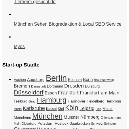
Tierheim-gesucht.de
München Sehen Blogredaktion & Local SEO Service
Myos
Start-up Städte
Berlin
Bonn
Augsburg
Bochum
Aachen
Braunschweig
Dresden
Bremen
Duisburg
Dortmund
Darmstadt
Düsseldorf
Frankfurt
Frankfurt am Main
Essen
Hamburg
Hannover
Freiburg
Heidelberg
Heilbronn
Graz
Köln
Karlsruhe
Leipzig
Mainz
Kassel
Kiel
Hürth
Linz
München
Nürnberg
Münster
Mannheim
Offenbach am
Potsdam
Rostock
Saarbrücken
Main
Oldenburg
Schweiz
Solingen