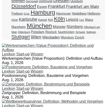
Dresden
Bremen
Duisburg
Dortmund
Darmstadt
Düsseldorf
Frankfurt
Frankfurt am Main
Essen
Hamburg
Hannover
Freiburg
Heidelberg
Heilbronn
Graz
Köln
Karlsruhe
Leipzig
Mainz
Kassel
Kiel
Hürth
Linz
München
Nürnberg
Münster
Mannheim
Offenbach am
Potsdam
Rostock
Saarbrücken
Main
Oldenburg
Schweiz
Solingen
Stuttgart
Wien
Wiesbaden
Zürich
Würzburg
Lexikon
Start-up
Wissen
Wertversprechen (Value Proposition): Definition und Aufbau
Aug. 1, 2026
Lexikon
Start-up
Wissen
Positionierung: Definition, Bausteine und Vorgehen
Aug. 1, 2026
Lexikon
Start-up
Wissen
Zielgruppe: Definition, Bestimmung und Beispiele
Aug. 1, 2026
Lexikon
Start-up
Wissen