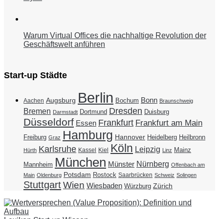
Warum Virtual Offices die nachhaltige Revolution der
Geschäftswelt anführen
Start-up Städte
Berlin
Bonn
Augsburg
Bochum
Aachen
Braunschweig
Dresden
Bremen
Duisburg
Dortmund
Darmstadt
Düsseldorf
Frankfurt
Frankfurt am Main
Essen
Hamburg
Hannover
Freiburg
Heidelberg
Heilbronn
Graz
Köln
Karlsruhe
Leipzig
Mainz
Kassel
Kiel
Hürth
Linz
München
Nürnberg
Münster
Mannheim
Offenbach am
Potsdam
Rostock
Saarbrücken
Main
Oldenburg
Schweiz
Solingen
Stuttgart
Wien
Wiesbaden
Zürich
Würzburg