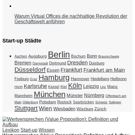
Warum Virtual Offices die nachhaltige Revolution der
Geschäftswelt anführen
Start-up Städte
Berlin
Bonn
Augsburg
Bochum
Aachen
Braunschweig
Dresden
Bremen
Duisburg
Dortmund
Darmstadt
Düsseldorf
Frankfurt
Frankfurt am Main
Essen
Hamburg
Hannover
Freiburg
Heidelberg
Heilbronn
Graz
Köln
Karlsruhe
Leipzig
Mainz
Kassel
Kiel
Hürth
Linz
München
Nürnberg
Münster
Mannheim
Offenbach am
Potsdam
Rostock
Saarbrücken
Main
Oldenburg
Schweiz
Solingen
Stuttgart
Wien
Wiesbaden
Zürich
Würzburg
Lexikon
Start-up
Wissen