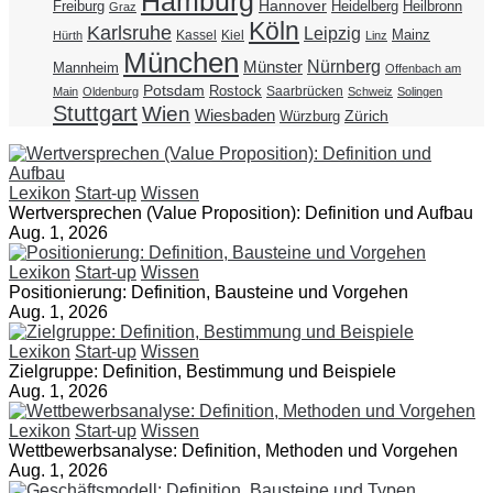
Hamburg
Hannover
Freiburg
Heidelberg
Heilbronn
Graz
Köln
Karlsruhe
Leipzig
Mainz
Kassel
Kiel
Hürth
Linz
München
Nürnberg
Münster
Mannheim
Offenbach am
Potsdam
Rostock
Saarbrücken
Main
Oldenburg
Schweiz
Solingen
Stuttgart
Wien
Wiesbaden
Zürich
Würzburg
Lexikon
Start-up
Wissen
Wertversprechen (Value Proposition): Definition und Aufbau
Aug. 1, 2026
Lexikon
Start-up
Wissen
Positionierung: Definition, Bausteine und Vorgehen
Aug. 1, 2026
Lexikon
Start-up
Wissen
Zielgruppe: Definition, Bestimmung und Beispiele
Aug. 1, 2026
Lexikon
Start-up
Wissen
Wettbewerbsanalyse: Definition, Methoden und Vorgehen
Aug. 1, 2026