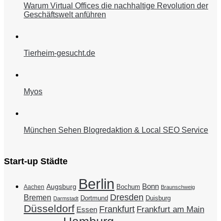
Warum Virtual Offices die nachhaltige Revolution der
Geschäftswelt anführen
Tierheim-gesucht.de
Myos
München Sehen Blogredaktion & Local SEO Service
Start-up Städte
Berlin
Bonn
Augsburg
Bochum
Aachen
Braunschweig
Dresden
Bremen
Duisburg
Dortmund
Darmstadt
Düsseldorf
Frankfurt
Frankfurt am Main
Essen