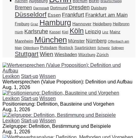
Bonn
Augsburg
Bochum
Aachen
Braunschweig
Dresden
Bremen
Duisburg
Dortmund
Darmstadt
Düsseldorf
Frankfurt
Frankfurt am Main
Essen
Hamburg
Hannover
Freiburg
Heidelberg
Heilbronn
Graz
Köln
Karlsruhe
Leipzig
Mainz
Kassel
Kiel
Hürth
Linz
München
Nürnberg
Münster
Mannheim
Offenbach am
Potsdam
Rostock
Saarbrücken
Main
Oldenburg
Schweiz
Solingen
Stuttgart
Wien
Wiesbaden
Zürich
Würzburg
Lexikon
Start-up
Wissen
Wertversprechen (Value Proposition): Definition und Aufbau
Aug. 1, 2026
Lexikon
Start-up
Wissen
Positionierung: Definition, Bausteine und Vorgehen
Aug. 1, 2026
Lexikon
Start-up
Wissen
Zielgruppe: Definition, Bestimmung und Beispiele
Aug. 1, 2026