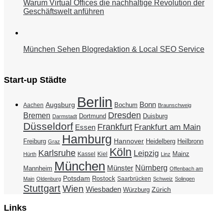
Warum Virtual Offices die nachhaltige Revolution der
Geschäftswelt anführen
München Sehen Blogredaktion & Local SEO Service
Start-up Städte
Berlin
Bonn
Augsburg
Bochum
Aachen
Braunschweig
Dresden
Bremen
Duisburg
Dortmund
Darmstadt
Düsseldorf
Frankfurt
Frankfurt am Main
Essen
Hamburg
Hannover
Freiburg
Heidelberg
Heilbronn
Graz
Köln
Karlsruhe
Leipzig
Mainz
Kassel
Kiel
Hürth
Linz
München
Nürnberg
Münster
Mannheim
Offenbach am
Potsdam
Rostock
Saarbrücken
Main
Oldenburg
Schweiz
Solingen
Stuttgart
Wien
Wiesbaden
Zürich
Würzburg
Links