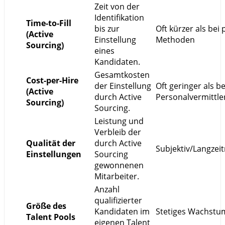
Zeit von der
Identifikation
Time-to-Fill
bis zur
Oft kürzer als bei
(Active
Einstellung
Methoden
Sourcing)
eines
Kandidaten.
Gesamtkosten
Cost-per-Hire
der Einstellung
Oft geringer als be
(Active
durch Active
Personalvermittle
Sourcing)
Sourcing.
Leistung und
Verbleib der
Qualität der
durch Active
Subjektiv/Langze
Einstellungen
Sourcing
gewonnenen
Mitarbeiter.
Anzahl
qualifizierter
Größe des
Kandidaten im
Stetiges Wachstu
Talent Pools
eigenen Talent