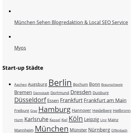
München Sehen Blogredaktion & Local SEO Service
Myos
Start-up Städte
Berlin
Bonn
Augsburg
Bochum
Aachen
Braunschweig
Dresden
Bremen
Duisburg
Dortmund
Darmstadt
Düsseldorf
Frankfurt
Frankfurt am Main
Essen
Hamburg
Hannover
Freiburg
Heidelberg
Heilbronn
Graz
Köln
Karlsruhe
Leipzig
Mainz
Kassel
Kiel
Hürth
Linz
München
Nürnberg
Münster
Mannheim
Offenbach