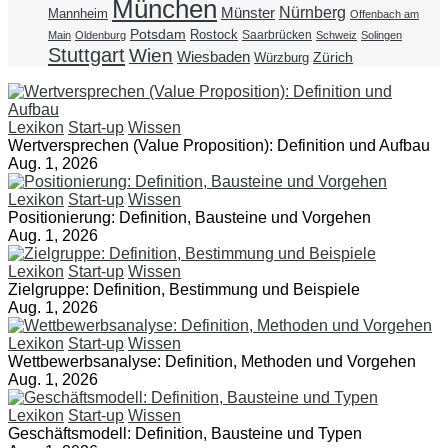
München
Nürnberg
Münster
Mannheim
Offenbach am
Potsdam
Rostock
Saarbrücken
Main
Oldenburg
Schweiz
Solingen
Stuttgart
Wien
Wiesbaden
Zürich
Würzburg
Lexikon
Start-up
Wissen
Wertversprechen (Value Proposition): Definition und Aufbau
Aug. 1, 2026
Lexikon
Start-up
Wissen
Positionierung: Definition, Bausteine und Vorgehen
Aug. 1, 2026
Lexikon
Start-up
Wissen
Zielgruppe: Definition, Bestimmung und Beispiele
Aug. 1, 2026
Lexikon
Start-up
Wissen
Wettbewerbsanalyse: Definition, Methoden und Vorgehen
Aug. 1, 2026
Lexikon
Start-up
Wissen
Geschäftsmodell: Definition, Bausteine und Typen