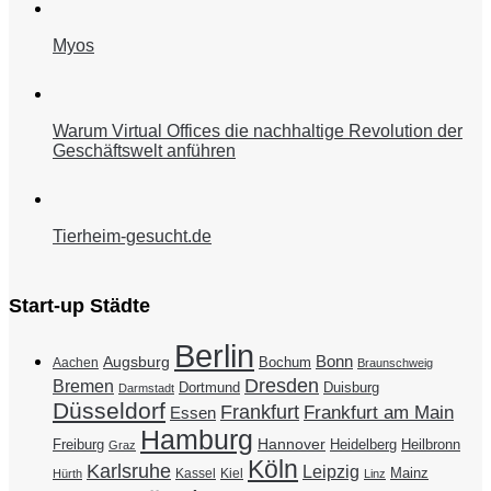
Myos
Warum Virtual Offices die nachhaltige Revolution der
Geschäftswelt anführen
Tierheim-gesucht.de
Start-up Städte
Berlin
Bonn
Augsburg
Bochum
Aachen
Braunschweig
Dresden
Bremen
Duisburg
Dortmund
Darmstadt
Düsseldorf
Frankfurt
Frankfurt am Main
Essen
Hamburg
Hannover
Freiburg
Heidelberg
Heilbronn
Graz
Köln
Karlsruhe
Leipzig
Mainz
Kassel
Kiel
Hürth
Linz