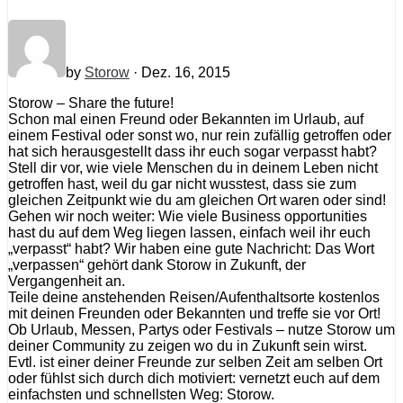
by
Storow
· Dez. 16, 2015
Storow – Share the future!
Schon mal einen Freund oder Bekannten im Urlaub, auf
einem Festival oder sonst wo, nur rein zufällig getroffen oder
hat sich herausgestellt dass ihr euch sogar verpasst habt?
Stell dir vor, wie viele Menschen du in deinem Leben nicht
getroffen hast, weil du gar nicht wusstest, dass sie zum
gleichen Zeitpunkt wie du am gleichen Ort waren oder sind!
Gehen wir noch weiter: Wie viele Business opportunities
hast du auf dem Weg liegen lassen, einfach weil ihr euch
„verpasst“ habt? Wir haben eine gute Nachricht: Das Wort
„verpassen“ gehört dank Storow in Zukunft, der
Vergangenheit an.
Teile deine anstehenden Reisen/Aufenthaltsorte kostenlos
mit deinen Freunden oder Bekannten und treffe sie vor Ort!
Ob Urlaub, Messen, Partys oder Festivals – nutze Storow um
deiner Community zu zeigen wo du in Zukunft sein wirst.
Evtl. ist einer deiner Freunde zur selben Zeit am selben Ort
oder fühlst sich durch dich motiviert: vernetzt euch auf dem
einfachsten und schnellsten Weg: Storow.