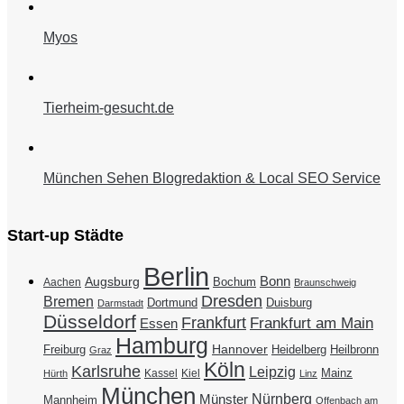
Myos
Tierheim-gesucht.de
München Sehen Blogredaktion & Local SEO Service
Start-up Städte
Berlin
Bonn
Augsburg
Bochum
Aachen
Braunschweig
Dresden
Bremen
Duisburg
Dortmund
Darmstadt
Düsseldorf
Frankfurt
Frankfurt am Main
Essen
Hamburg
Hannover
Freiburg
Heidelberg
Heilbronn
Graz
Köln
Karlsruhe
Leipzig
Mainz
Kassel
Kiel
Hürth
Linz
München
Nürnberg
Münster
Mannheim
Offenbach am