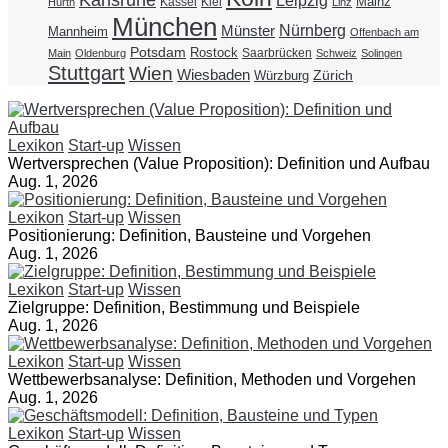
Karlsruhe
Leipzig
Mainz
Kassel
Kiel
Hürth
Linz
München
Nürnberg
Münster
Mannheim
Offenbach am
Potsdam
Rostock
Saarbrücken
Main
Oldenburg
Schweiz
Solingen
Stuttgart
Wien
Wiesbaden
Zürich
Würzburg
Lexikon
Start-up
Wissen
Wertversprechen (Value Proposition): Definition und Aufbau
Aug. 1, 2026
Lexikon
Start-up
Wissen
Positionierung: Definition, Bausteine und Vorgehen
Aug. 1, 2026
Lexikon
Start-up
Wissen
Zielgruppe: Definition, Bestimmung und Beispiele
Aug. 1, 2026
Lexikon
Start-up
Wissen
Wettbewerbsanalyse: Definition, Methoden und Vorgehen
Aug. 1, 2026
Lexikon
Start-up
Wissen