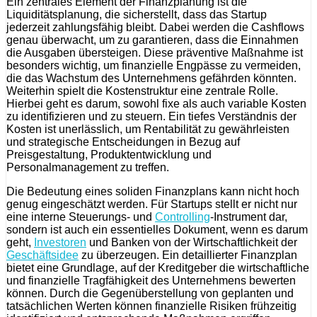
Ein zentrales Element der Finanzplanung ist die
Liquiditätsplanung, die sicherstellt, dass das Startup
jederzeit zahlungsfähig bleibt. Dabei werden die Cashflows
genau überwacht, um zu garantieren, dass die Einnahmen
die Ausgaben übersteigen. Diese präventive Maßnahme ist
besonders wichtig, um finanzielle Engpässe zu vermeiden,
die das Wachstum des Unternehmens gefährden könnten.
Weiterhin spielt die Kostenstruktur eine zentrale Rolle.
Hierbei geht es darum, sowohl fixe als auch variable Kosten
zu identifizieren und zu steuern. Ein tiefes Verständnis der
Kosten ist unerlässlich, um Rentabilität zu gewährleisten
und strategische Entscheidungen in Bezug auf
Preisgestaltung, Produktentwicklung und
Personalmanagement zu treffen.
Die Bedeutung eines soliden Finanzplans kann nicht hoch
genug eingeschätzt werden. Für Startups stellt er nicht nur
eine interne Steuerungs- und
Controlling
-Instrument dar,
sondern ist auch ein essentielles Dokument, wenn es darum
geht,
Investoren
und Banken von der Wirtschaftlichkeit der
Geschäftsidee
zu überzeugen. Ein detaillierter Finanzplan
bietet eine Grundlage, auf der Kreditgeber die wirtschaftliche
und finanzielle Tragfähigkeit des Unternehmens bewerten
können. Durch die Gegenüberstellung von geplanten und
tatsächlichen Werten können finanzielle Risiken frühzeitig