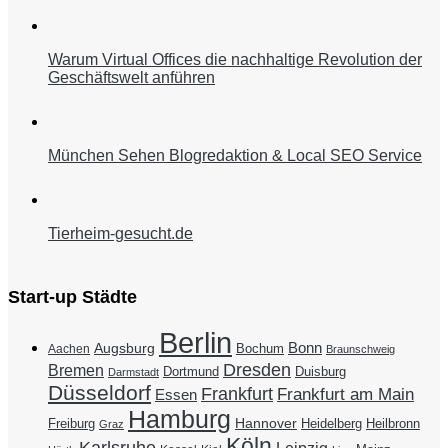
Warum Virtual Offices die nachhaltige Revolution der
Geschäftswelt anführen
München Sehen Blogredaktion & Local SEO Service
Tierheim-gesucht.de
Start-up Städte
Berlin
Bonn
Augsburg
Bochum
Aachen
Braunschweig
Dresden
Bremen
Duisburg
Dortmund
Darmstadt
Düsseldorf
Frankfurt
Frankfurt am Main
Essen
Hamburg
Hannover
Freiburg
Heidelberg
Heilbronn
Graz
Köln