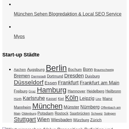
München Sehen Blogredaktion & Local SEO Service
Myos
Start-up Städte
Berlin
Bonn
Augsburg
Bochum
Aachen
Braunschweig
Dresden
Bremen
Duisburg
Dortmund
Darmstadt
Düsseldorf
Frankfurt
Frankfurt am Main
Essen
Hamburg
Hannover
Freiburg
Heidelberg
Heilbronn
Graz
Köln
Karlsruhe
Leipzig
Mainz
Kassel
Kiel
Hürth
Linz
München
Nürnberg
Münster
Mannheim
Offenbach am
Potsdam
Rostock
Saarbrücken
Main
Oldenburg
Schweiz
Solingen
Stuttgart
Wien
Wiesbaden
Zürich
Würzburg