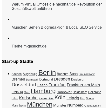
Warum Virtual Offices die nachhaltige Revolution der
Geschäftswelt anführen
München Sehen Blogredaktion & Local SEO Service
Tierheim-gesucht.de
Start-up Städte
Berlin
Bonn
Augsburg
Bochum
Aachen
Braunschweig
Dresden
Bremen
Duisburg
Dortmund
Darmstadt
Düsseldorf
Frankfurt
Frankfurt am Main
Essen
Hamburg
Hannover
Freiburg
Heidelberg
Heilbronn
Graz
Köln
Karlsruhe
Leipzig
Mainz
Kassel
Kiel
Hürth
Linz
München
Nürnberg
Münster
Mannheim
Offenbach am