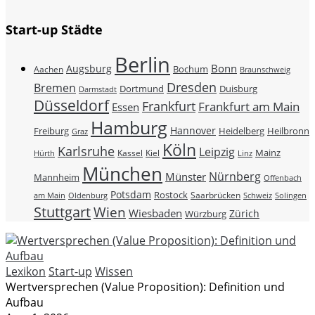
Start-up Städte
Berlin
Bonn
Augsburg
Bochum
Aachen
Braunschweig
Dresden
Bremen
Duisburg
Dortmund
Darmstadt
Düsseldorf
Frankfurt
Frankfurt am Main
Essen
Hamburg
Hannover
Freiburg
Heidelberg
Heilbronn
Graz
Köln
Karlsruhe
Leipzig
Mainz
Kassel
Kiel
Hürth
Linz
München
Nürnberg
Münster
Mannheim
Offenbach
Potsdam
Rostock
Saarbrücken
Schweiz
am Main
Oldenburg
Solingen
Stuttgart
Wien
Wiesbaden
Zürich
Würzburg
Lexikon
Start-up
Wissen
Wertversprechen (Value Proposition): Definition und
Aufbau