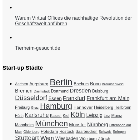
Warum Virtual Offices die nachhaltige Revolution der
Geschäftswelt anführen
Tierheim-gesucht.de
Start-up Städte
Berlin
Bonn
Augsburg
Bochum
Aachen
Braunschweig
Dresden
Bremen
Duisburg
Dortmund
Darmstadt
Düsseldorf
Frankfurt
Frankfurt am Main
Essen
Hamburg
Hannover
Freiburg
Heidelberg
Heilbronn
Graz
Köln
Karlsruhe
Leipzig
Mainz
Kassel
Kiel
Hürth
Linz
München
Nürnberg
Münster
Mannheim
Offenbach am
Potsdam
Rostock
Saarbrücken
Main
Oldenburg
Schweiz
Solingen
Stuttgart
Wien
Wiesbaden
Zürich
Würzburg