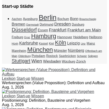
Start-up Städte
Berlin
Bonn
Augsburg
Bochum
Aachen
Braunschweig
Dresden
Bremen
Duisburg
Dortmund
Darmstadt
Düsseldorf
Frankfurt
Frankfurt am Main
Essen
Hamburg
Hannover
Freiburg
Heidelberg
Heilbronn
Graz
Köln
Karlsruhe
Leipzig
Mainz
Kassel
Kiel
Hürth
Linz
München
Nürnberg
Münster
Mannheim
Offenbach am
Potsdam
Rostock
Saarbrücken
Main
Oldenburg
Schweiz
Solingen
Stuttgart
Wien
Wiesbaden
Zürich
Würzburg
Lexikon
Start-up
Wissen
Wertversprechen (Value Proposition): Definition und Aufbau
Aug. 1, 2026
Lexikon
Start-up
Wissen
Positionierung: Definition, Bausteine und Vorgehen
Aug. 1, 2026