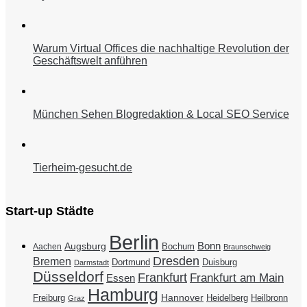
Warum Virtual Offices die nachhaltige Revolution der
Geschäftswelt anführen
München Sehen Blogredaktion & Local SEO Service
Tierheim-gesucht.de
Start-up Städte
Berlin
Bonn
Augsburg
Bochum
Aachen
Braunschweig
Dresden
Bremen
Duisburg
Dortmund
Darmstadt
Düsseldorf
Frankfurt
Frankfurt am Main
Essen
Hamburg
Hannover
Freiburg
Heidelberg
Heilbronn
Graz