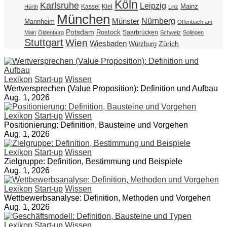
Köln
Karlsruhe
Leipzig
Mainz
Kassel
Kiel
Hürth
Linz
München
Nürnberg
Münster
Mannheim
Offenbach am
Potsdam
Rostock
Saarbrücken
Main
Oldenburg
Schweiz
Solingen
Stuttgart
Wien
Wiesbaden
Zürich
Würzburg
Lexikon
Start-up
Wissen
Wertversprechen (Value Proposition): Definition und Aufbau
Aug. 1, 2026
Lexikon
Start-up
Wissen
Positionierung: Definition, Bausteine und Vorgehen
Aug. 1, 2026
Lexikon
Start-up
Wissen
Zielgruppe: Definition, Bestimmung und Beispiele
Aug. 1, 2026
Lexikon
Start-up
Wissen
Wettbewerbsanalyse: Definition, Methoden und Vorgehen
Aug. 1, 2026
Lexikon
Start-up
Wissen