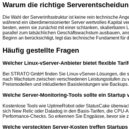
Warum die richtige Serverentscheid
Die Wahl der Serverinfrastruktur ist keine rein technische An
während ein überdimensionierter Server wertvolles Kapital 
besten, wenn sie zunächst mit einer schlanken, skalierbaren Lö
parallel zum tatsächlichen Geschäftswachstum ausbauen, ansta
Beginn an berücksichtigt, legt das technische Fundament für d
Häufig gestellte Fragen
Welcher Linux-vServer-Anbieter bietet flexible Tar
Bei STRATO GmbH finden Sie Linux-vServer-Lösungen, die sic
nach Wachstum zwischen verschiedenen Leistungsstufen zu w
Preismodellen und inkludierten Basisleistungen wie Backups.
Welche Server-Monitoring-Tools sollte ein Startup
Kostenlose Tools wie UptimeRobot oder StatusCake überwachen
sich New Relic oder Datadog in den Basis-Tarifen, die CPU-A
Performance-Checks. So erkennen Sie Engpässe, bevor sie 
Welche versteckten Server-Kosten treffen Startups