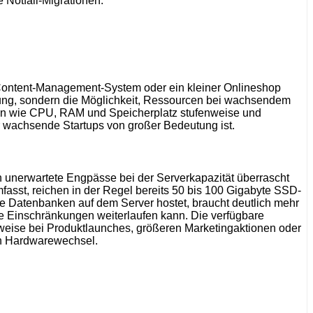
e Notfall-Migrationen.
 Content-Management-System oder ein kleiner Onlineshop
stung, sondern die Möglichkeit, Ressourcen bei wachsendem
urcen wie CPU, RAM und Speicherplatz stufenweise und
r wachsende Startups von großer Bedeutung ist.
ch unerwartete Engpässe bei der Serverkapazität überrascht
asst, reichen in der Regel bereits 50 bis 100 Gigabyte SSD-
Datenbanken auf dem Server hostet, braucht deutlich mehr
 Einschränkungen weiterlaufen kann. Die verfügbare
lsweise bei Produktlaunches, größeren Marketingaktionen oder
gen Hardwarewechsel.