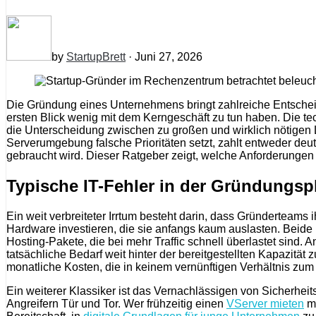
by
StartupBrett
· Juni 27, 2026
Die Gründung eines Unternehmens bringt zahlreiche Entscheid
ersten Blick wenig mit dem Kerngeschäft zu tun haben. Die te
die Unterscheidung zwischen zu großen und wirklich nötigen L
Serverumgebung falsche Prioritäten setzt, zahlt entweder deut
gebraucht wird. Dieser Ratgeber zeigt, welche Anforderunge
Typische IT-Fehler in der Gründungsph
Ein weit verbreiteter Irrtum besteht darin, dass Gründerteams 
Hardware investieren, die sie anfangs kaum auslasten. Beide
Hosting-Pakete, die bei mehr Traffic schnell überlastet sind
tatsächliche Bedarf weit hinter der bereitgestellten Kapazitä
monatliche Kosten, die in keinem vernünftigen Verhältnis zum
Ein weiterer Klassiker ist das Vernachlässigen von Sicherhe
Angreifern Tür und Tor. Wer frühzeitig einen
VServer mieten
mö