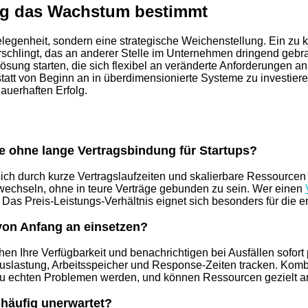
ung das Wachstum bestimmt
gelegenheit, sondern eine strategische Weichenstellung. Ein zu 
verschlingt, das an anderer Stelle im Unternehmen dringend g
sung starten, die sich flexibel an veränderte Anforderungen anpa
tt von Beginn an in überdimensionierte Systeme zu investieren.
auerhaften Erfolg.
ife ohne lange Vertragsbindung für Startups?
h durch kurze Vertragslaufzeiten und skalierbare Ressourcen 
echseln, ohne in teure Verträge gebunden zu sein. Wer einen
 Das Preis-Leistungs-Verhältnis eignet sich besonders für di
 von Anfang an einsetzen?
 Ihre Verfügbarkeit und benachrichtigen bei Ausfällen sofort
uslastung, Arbeitsspeicher und Response-Zeiten tracken. Komb
zu echten Problemen werden, und können Ressourcen gezielt 
 häufig unerwartet?