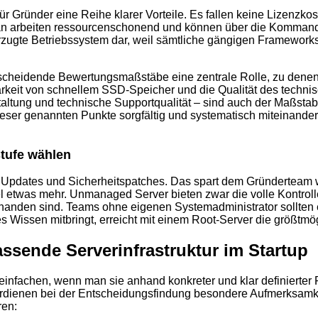
Gründer eine Reihe klarer Vorteile. Es fallen keine Lizenzkost
bian arbeiten ressourcenschonend und können über die Komman
orzugte Betriebssystem dar, weil sämtliche gängigen Framewor
tscheidende Bewertungsmaßstäbe eine zentrale Rolle, zu dene
arkeit von schnellem SSD-Speicher und die Qualität des techni
fgestaltung und technische Supportqualität – sind auch der Maß
ieser genannten Punkte sorgfältig und systematisch miteinander 
tufe wählen
dates und Sicherheitspatches. Das spart dem Gründerteam wert
el etwas mehr. Unmanaged Server bieten zwar die volle Kontroll
rhanden sind. Teams ohne eigenen Systemadministrator sollten 
s Wissen mitbringt, erreicht mit einem Root-Server die größtmögl
assende Serverinfrastruktur im Startup
einfachen, wenn man sie anhand konkreter und klar definierter F
rdienen bei der Entscheidungsfindung besondere Aufmerksamkei
ren: