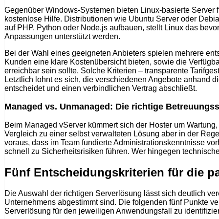
Gegenüber Windows-Systemen bieten Linux-basierte Server für 
kostenlose Hilfe. Distributionen wie Ubuntu Server oder De
auf PHP, Python oder Node.js aufbauen, stellt Linux das bev
Anpassungen unterstützt werden.
Bei der Wahl eines geeigneten Anbieters spielen mehrere en
Kunden eine klare Kostenübersicht bieten, sowie die Verfügb
erreichbar sein sollte. Solche Kriterien – transparente Tari
Letztlich lohnt es sich, die verschiedenen Angebote anhand d
entscheidet und einen verbindlichen Vertrag abschließt.
Managed vs. Unmanaged: Die richtige Betreuungss
Beim Managed vServer kümmert sich der Hoster um Wartung, Up
Vergleich zu einer selbst verwalteten Lösung aber in der Reg
voraus, dass im Team fundierte Administrationskenntnisse vo
schnell zu Sicherheitsrisiken führen. Wer hingegen technische
Fünf Entscheidungskriterien für die p
Die Auswahl der richtigen Serverlösung lässt sich deutlich ver
Unternehmens abgestimmt sind. Die folgenden fünf Punkte ve
Serverlösung für den jeweiligen Anwendungsfall zu identifizie