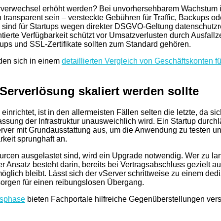
erwechsel erhöht werden? Bei unvorhersehbarem Wachstum ist d
ransparent sein – versteckte Gebühren für Traffic, Backups o
sind für Startups wegen direkter DSGVO-Geltung datenschutzrech
ierte Verfügbarkeit schützt vor Umsatzverlusten durch Ausfallze
s und SSL-Zertifikate sollten zum Standard gehören.
nden sich in einem
detaillierten Vergleich von Geschäftskonten f
erverlösung skaliert werden sollte
inrichtet, ist in den allermeisten Fällen selten die letzte, da 
ng der Infrastruktur unausweichlich wird. Ein Startup durchläu
rver mit Grundausstattung aus, um die Anwendung zu testen und
keit sprunghaft an.
cen ausgelastet sind, wird ein Upgrade notwendig. Wer zu lang
 Ansatz besteht darin, bereits bei Vertragsabschluss gezielt a
öglich bleibt. Lässt sich der vServer schrittweise zu einem de
sorgen für einen reibungslosen Übergang.
gsphase
bieten Fachportale hilfreiche Gegenüberstellungen ver