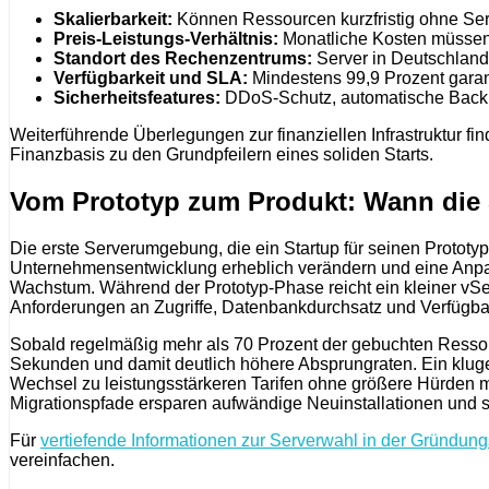
Skalierbarkeit:
Können Ressourcen kurzfristig ohne Serv
Preis-Leistungs-Verhältnis:
Monatliche Kosten müssen t
Standort des Rechenzentrums:
Server in Deutschland 
Verfügbarkeit und SLA:
Mindestens 99,9 Prozent garant
Sicherheitsfeatures:
DDoS-Schutz, automatische Backup
Weiterführende Überlegungen zur finanziellen Infrastruktur fi
Finanzbasis zu den Grundpfeilern eines soliden Starts.
Vom Prototyp zum Produkt: Wann die S
Die erste Serverumgebung, die ein Startup für seinen Prototyp e
Unternehmensentwicklung erheblich verändern und eine Anpassu
Wachstum. Während der Prototyp-Phase reicht ein kleiner vSe
Anforderungen an Zugriffe, Datenbankdurchsatz und Verfügbar
Sobald regelmäßig mehr als 70 Prozent der gebuchten Ressour
Sekunden und damit deutlich höhere Absprungraten. Ein kluger
Wechsel zu leistungsstärkeren Tarifen ohne größere Hürden m
Migrationspfade ersparen aufwändige Neuinstallationen und 
Für
vertiefende Informationen zur Serverwahl in der Gründun
vereinfachen.