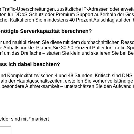
 Traffic-Überschreitungen, zusätzliche IP-Adressen oder erwe
ten für DDoS-Schutz oder Premium-Support außerhalb der Gesc
he. Kalkulieren Sie mindestens 40 Prozent Aufschlag auf den 
enötigte Serverkapazität berechnen?
er und multiplizieren Sie diese mit dem durchschnittlichen Res
 Anhaltspunkte. Planen Sie 30-50 Prozent Puffer für Traffic-S
um das Dreifache – starten Sie klein und skalieren Sie bei Be
uss ich dabei beachten?
und Komplexität zwischen 4 und 48 Stunden. Kritisch sind DNS
rhalb der Hauptgeschäftszeiten, erstellen Sie vorher vollständi
n besondere Aufmerksamkeit – unterschätzen Sie den Aufwand n
elder sind mit
*
markiert