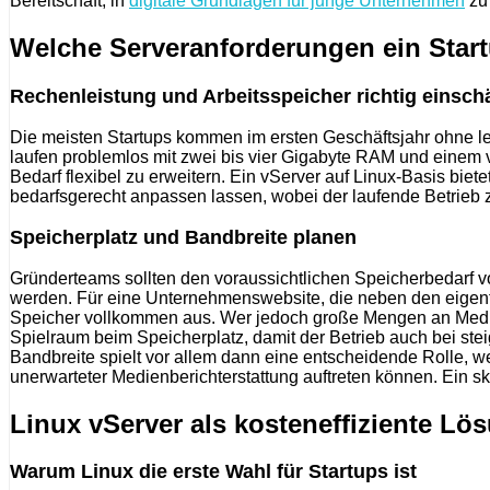
Bereitschaft, in
digitale Grundlagen für junge Unternehmen
zu 
Welche Serveranforderungen ein Startu
Rechenleistung und Arbeitsspeicher richtig einsch
Die meisten Startups kommen im ersten Geschäftsjahr ohne 
laufen problemlos mit zwei bis vier Gigabyte RAM und einem 
Bedarf flexibel zu erweitern. Ein vServer auf Linux-Basis bi
bedarfsgerecht anpassen lassen, wobei der laufende Betrieb
Speicherplatz und Bandbreite planen
Gründerteams sollten den voraussichtlichen Speicherbedarf von
werden. Für eine Unternehmenswebsite, die neben den eigentl
Speicher vollkommen aus. Wer jedoch große Mengen an Medie
Spielraum beim Speicherplatz, damit der Betrieb auch bei 
Bandbreite spielt vor allem dann eine entscheidende Rolle, w
unerwarteter Medienberichterstattung auftreten können. Ein sk
Linux vServer als kosteneffiziente L
Warum Linux die erste Wahl für Startups ist