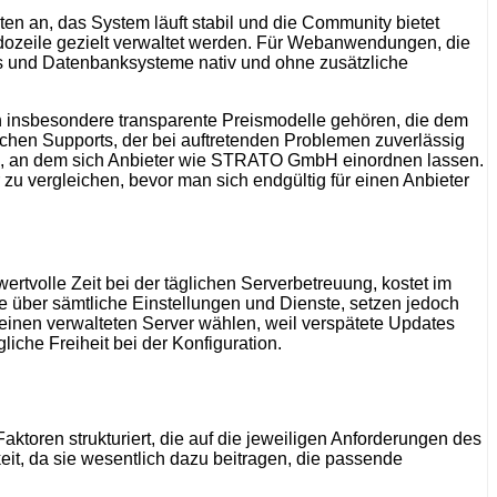
en an, das System läuft stabil und die Community bietet
dozeile gezielt verwaltet werden. Für Webanwendungen, die
ks und Datenbanksysteme nativ und ohne zusätzliche
n insbesondere transparente Preismodelle gehören, die dem
schen Supports, der bei auftretenden Problemen zuverlässig
stab, an dem sich Anbieter wie STRATO GmbH einordnen lassen.
zu vergleichen, bevor man sich endgültig für einen Anbieter
volle Zeit bei der täglichen Serverbetreuung, kostet im
e über sämtliche Einstellungen und Dienste, setzen jedoch
einen verwalteten Server wählen, weil verspätete Updates
iche Freiheit bei der Konfiguration.
aktoren strukturiert, die auf die jeweiligen Anforderungen des
t, da sie wesentlich dazu beitragen, die passende