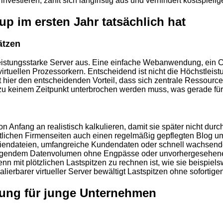
investieren, zahlt sich langfristig aus und verhindert kostspielig
p im ersten Jahr tatsächlich hat
ätzen
leistungsstarke Server aus. Eine einfache Webanwendung, ein
virtuellen Prozessorkern. Entscheidend ist nicht die Höchstlei
etet hier den entscheidenden Vorteil, dass sich zentrale Resso
 zu keinem Zeitpunkt unterbrochen werden muss, was gerade fü
 Anfang an realistisch kalkulieren, damit sie später nicht dur
ichen Firmenseiten auch einen regelmäßig gepflegten Blog umf
ndateien, umfangreiche Kundendaten oder schnell wachsende 
steigendem Datenvolumen ohne Engpässe oder unvorhergesehene
enn mit plötzlichen Lastspitzen zu rechnen ist, wie sie beispie
alierbarer virtueller Server bewältigt Lastspitzen ohne soforti
ösung für junge Unternehmen