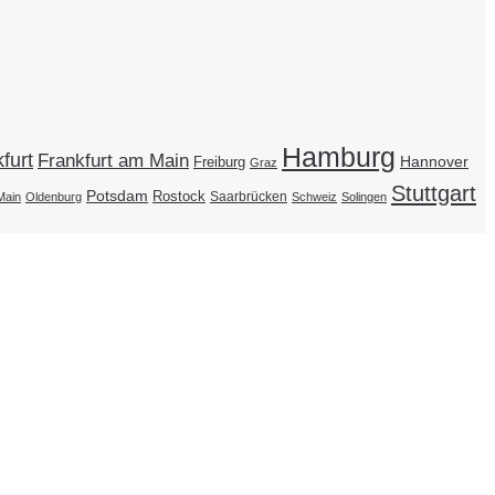
Hamburg
furt
Frankfurt am Main
Hannover
Freiburg
Graz
Stuttgart
Potsdam
Rostock
Saarbrücken
Main
Oldenburg
Schweiz
Solingen