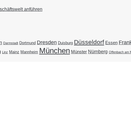
schäftswelt anführen
Düsseldorf
Dresden
Frank
n
Essen
Duisburg
Dortmund
Darmstadt
München
g
Nürnberg
Münster
Mainz
Mannheim
Linz
Offenbach am 