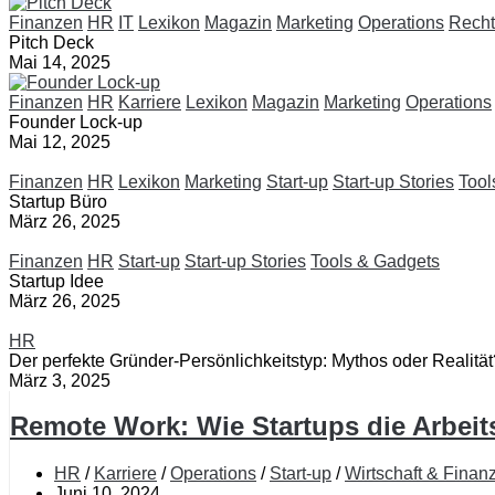
Finanzen
HR
IT
Lexikon
Magazin
Marketing
Operations
Recht
Pitch Deck
Mai 14, 2025
Finanzen
HR
Karriere
Lexikon
Magazin
Marketing
Operations
Founder Lock-up
Mai 12, 2025
Finanzen
HR
Lexikon
Marketing
Start-up
Start-up Stories
Tool
Startup Büro
März 26, 2025
Finanzen
HR
Start-up
Start-up Stories
Tools & Gadgets
Startup Idee
März 26, 2025
HR
Der perfekte Gründer-Persönlichkeitstyp: Mythos oder Realität
März 3, 2025
Remote Work: Wie Startups die Arbeits
HR
/
Karriere
/
Operations
/
Start-up
/
Wirtschaft & Finan
Juni 10, 2024