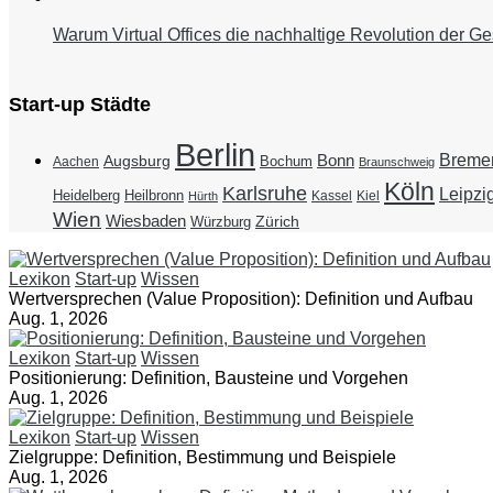
Warum Virtual Offices die nachhaltige Revolution der Ge
Start-up Städte
Berlin
Breme
Bonn
Augsburg
Bochum
Aachen
Braunschweig
Köln
Karlsruhe
Leipzi
Heidelberg
Heilbronn
Kassel
Kiel
Hürth
Wien
Wiesbaden
Zürich
Würzburg
Lexikon
Start-up
Wissen
Wertversprechen (Value Proposition): Definition und Aufbau
Aug. 1, 2026
Lexikon
Start-up
Wissen
Positionierung: Definition, Bausteine und Vorgehen
Aug. 1, 2026
Lexikon
Start-up
Wissen
Zielgruppe: Definition, Bestimmung und Beispiele
Aug. 1, 2026