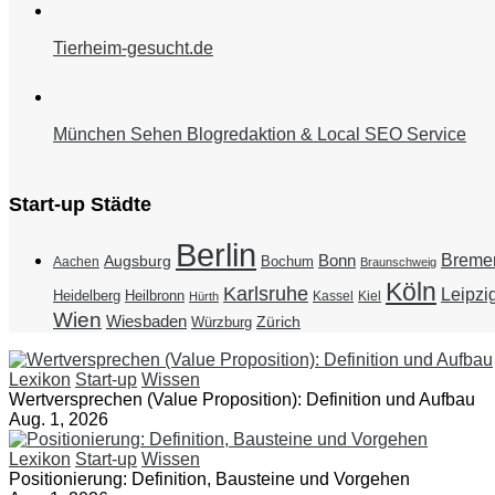
Tierheim-gesucht.de
München Sehen Blogredaktion & Local SEO Service
Start-up Städte
Berlin
Breme
Bonn
Augsburg
Bochum
Aachen
Braunschweig
Köln
Karlsruhe
Leipzi
Heidelberg
Heilbronn
Kassel
Kiel
Hürth
Wien
Wiesbaden
Zürich
Würzburg
Lexikon
Start-up
Wissen
Wertversprechen (Value Proposition): Definition und Aufbau
Aug. 1, 2026
Lexikon
Start-up
Wissen
Positionierung: Definition, Bausteine und Vorgehen