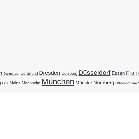
Düsseldorf
Dresden
Frank
n
Essen
Duisburg
Dortmund
Darmstadt
München
g
Nürnberg
Münster
Mainz
Mannheim
Linz
Offenbach am 