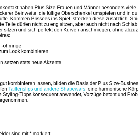
denkontakt haben Plus Size-Frauen und Männer besonders viele
 lockerer Beinweite, die füllige Oberschenkel umspielen und in
fte. Kommen Plissees ins Spiel, strecken diese zusätzlich. Sp
ie Teile dürfen nicht zu eng sitzen, aber auch nicht nach Schl
er sitzen und sich perfekt den Kurven anschmiegen, ohne abzu
ires:
 -ohrringe
 zum Look kombinieren
n setzen stets neue Akzente
 gut kombinieren lassen, bilden die Basis der Plus Size-Busin
lfen
Taillenslips und andere Shapewars
, eine harmonische Körp
e Styling-Tipps konsequent anwendet, Vorzüge betont und Probl
ahrgenommen.
elder sind mit
*
markiert