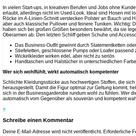
In vielen Start-ups, in kreativen Berufen und Jobs ohne Kun
erlaubt, allerdings nicht im Used-Look. Ideal sind Hosen mit
Röcke im A-Linien-Schnitt verstecken Polster an Bauch und Hü
aber auch klassische Pullover und feinere Tuniken. Wichtig: D
haben sich bei großen Größen besonders bewährt, da sie leg
Oberarmen ab. Den letzten Schliff geben Schuhe und Accesso
Das Business-Outfit gewinnt durch Statementketten oder
Stiefeletten, geschlossene Pumps oder Loafer passend
Wickelkleider wirken edel, aber nicht zu seriös
Handtaschen und Halstücher in unterschiedlichen Farbe
Wer sich wohlfühlt, wirkt automatisch kompetenter
Schlichte Kleidungsstücke aus hochwertigen Stoffen, die sich
herausgestellt. Damit die Figur optimal zur Geltung kommt, he
sich in der Businessgarderobe rundum wohl zu fühlen. Wer di
automatisch vom Gegenüber als souverän und kompetent w
+
Schreibe einen Kommentar
Deine E-Mail-Adresse wird nicht veröffentlicht.
Erforderliche F