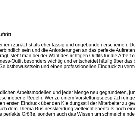
tritt
 einem zunächst als eher lässig und ungebunden erscheinen. 
rbindlich sein und die Anforderungen an das perfekte Auftreten
t, steht man bei der Wahl des richtigen Outfits für die Arbeit 
ness-Outfit besonders wichtig und entscheidet häufig über das
 Selbstbewusstsein und einen professionellen Eindruck zu vermit
hiedlichen Arbeitsmodellen und jeder Menge neu gegründeten, j
schriebene Regeln. Wer zu einem Vorstellungsgespräch eingelad
n ersten Eindruck über den Kleidungsstil der Mitarbeiter zu 
lte sich dem Thema Businesskleidung vielleicht ebenfalls noch
die perfekte Größe, sondern auch das Wissen um schmeichelnde S