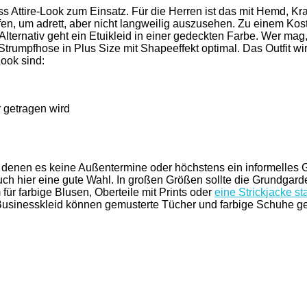
 Attire-Look zum Einsatz. Für die Herren ist das mit Hemd, Kr
eifen, um adrett, aber nicht langweilig auszusehen. Zu einem 
Alternativ geht ein Etuikleid in einer gedeckten Farbe. Wer m
e Strumpfhose in Plus Size mit Shapeeffekt optimal. Das Outfit 
ook sind:
r getragen wird
n denen es keine Außentermine oder höchstens ein informelles G
uch hier eine gute Wahl. In großen Größen sollte die Grundgar
ür farbige Blusen, Oberteile mit Prints oder
eine Strickjacke sta
Businesskleid können gemusterte Tücher und farbige Schuhe get