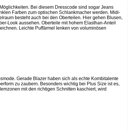
 Möglichkeiten. Bei diesem Dresscode sind sogar Jeans
 dunklen Farben zum optischen Schlankmacher werden. Midi-
ielraum besteht auch bei den Oberteilen. Hier gehen Blusen,
abber-Look aussehen. Oberteile mit hohem Elasthan-Anteil
zeichnen. Leichte Puffärmel lenken von voluminösen
essmode. Gerade Blazer haben sich als echte Kombitalente
erform zu zaubern. Besonders wichtig bei Plus Size ist es,
emzonen mit den richtigen Schnitten kaschiert, wird