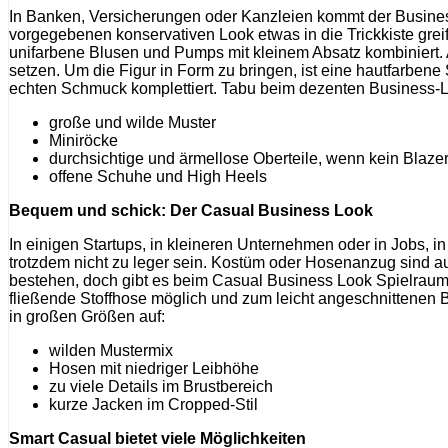
In Banken, Versicherungen oder Kanzleien kommt der Business
vorgegebenen konservativen Look etwas in die Trickkiste gr
unifarbene Blusen und Pumps mit kleinem Absatz kombiniert. 
setzen. Um die Figur in Form zu bringen, ist eine hautfarben
echten Schmuck komplettiert. Tabu beim dezenten Business-L
große und wilde Muster
Miniröcke
durchsichtige und ärmellose Oberteile, wenn kein Blaze
offene Schuhe und High Heels
Bequem und schick: Der Casual Business Look
In einigen Startups, in kleineren Unternehmen oder in Jobs, i
trotzdem nicht zu leger sein. Kostüm oder Hosenanzug sind a
bestehen, doch gibt es beim Casual Business Look Spielraum f
fließende Stoffhose möglich und zum leicht angeschnittenen 
in großen Größen auf:
wilden Mustermix
Hosen mit niedriger Leibhöhe
zu viele Details im Brustbereich
kurze Jacken im Cropped-Stil
Smart Casual bietet viele Möglichkeiten