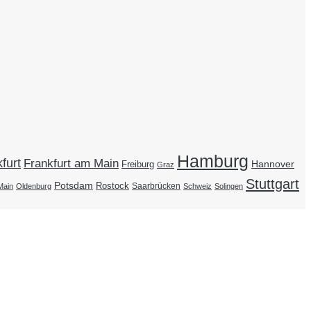
Hamburg
furt
Frankfurt am Main
Hannover
Freiburg
Graz
Stuttgart
Potsdam
Rostock
Saarbrücken
Main
Oldenburg
Schweiz
Solingen