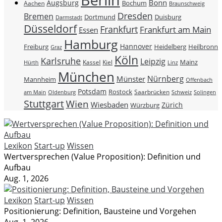
Berlin
Bonn
Augsburg
Bochum
Aachen
Braunschweig
Dresden
Bremen
Duisburg
Dortmund
Darmstadt
Düsseldorf
Frankfurt
Frankfurt am Main
Essen
Hamburg
Hannover
Freiburg
Heidelberg
Heilbronn
Graz
Köln
Karlsruhe
Leipzig
Mainz
Kassel
Kiel
Hürth
Linz
München
Nürnberg
Münster
Mannheim
Offenbach
Potsdam
Rostock
Saarbrücken
Schweiz
am Main
Oldenburg
Solingen
Stuttgart
Wien
Wiesbaden
Zürich
Würzburg
Lexikon
Start-up
Wissen
Wertversprechen (Value Proposition): Definition und
Aufbau
Aug. 1, 2026
Lexikon
Start-up
Wissen
Positionierung: Definition, Bausteine und Vorgehen