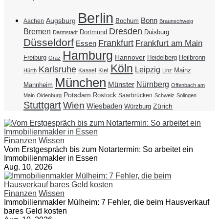
Berlin
Bonn
Augsburg
Bochum
Aachen
Braunschweig
Dresden
Bremen
Duisburg
Dortmund
Darmstadt
Düsseldorf
Frankfurt
Frankfurt am Main
Essen
Hamburg
Hannover
Freiburg
Heidelberg
Heilbronn
Graz
Köln
Karlsruhe
Leipzig
Mainz
Kassel
Kiel
Hürth
Linz
München
Nürnberg
Münster
Mannheim
Offenbach am
Potsdam
Rostock
Saarbrücken
Main
Oldenburg
Schweiz
Solingen
Stuttgart
Wien
Wiesbaden
Zürich
Würzburg
Finanzen
Wissen
Vom Erstgespräch bis zum Notartermin: So arbeitet ein
Immobilienmakler in Essen
Aug. 10, 2026
Finanzen
Wissen
Immobilienmakler Mülheim: 7 Fehler, die beim Hausverkauf
bares Geld kosten