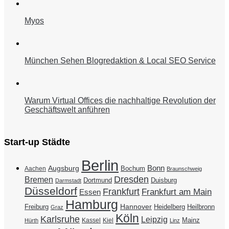
Myos
München Sehen Blogredaktion & Local SEO Service
Warum Virtual Offices die nachhaltige Revolution der
Geschäftswelt anführen
Start-up Städte
Berlin
Bonn
Augsburg
Bochum
Aachen
Braunschweig
Dresden
Bremen
Duisburg
Dortmund
Darmstadt
Düsseldorf
Frankfurt
Frankfurt am Main
Essen
Hamburg
Hannover
Freiburg
Heidelberg
Heilbronn
Graz
Köln
Karlsruhe
Leipzig
Mainz
Kassel
Kiel
Hürth
Linz