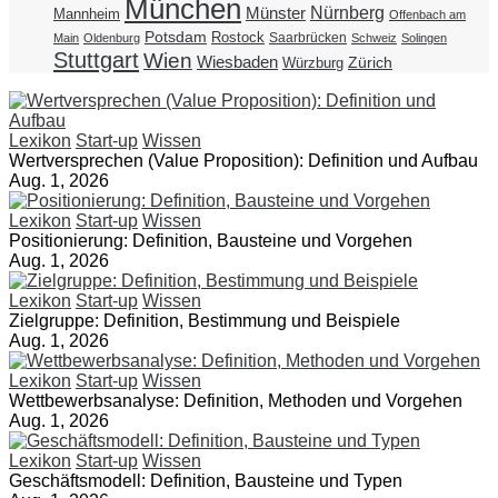
München
Nürnberg
Münster
Mannheim
Offenbach am
Potsdam
Rostock
Saarbrücken
Main
Oldenburg
Schweiz
Solingen
Stuttgart
Wien
Wiesbaden
Zürich
Würzburg
Lexikon
Start-up
Wissen
Wertversprechen (Value Proposition): Definition und Aufbau
Aug. 1, 2026
Lexikon
Start-up
Wissen
Positionierung: Definition, Bausteine und Vorgehen
Aug. 1, 2026
Lexikon
Start-up
Wissen
Zielgruppe: Definition, Bestimmung und Beispiele
Aug. 1, 2026
Lexikon
Start-up
Wissen
Wettbewerbsanalyse: Definition, Methoden und Vorgehen
Aug. 1, 2026
Lexikon
Start-up
Wissen
Geschäftsmodell: Definition, Bausteine und Typen