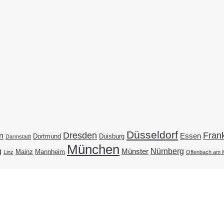
Düsseldorf
Dresden
Frank
n
Essen
Duisburg
Dortmund
Darmstadt
München
g
Nürnberg
Münster
Mainz
Mannheim
Linz
Offenbach am 