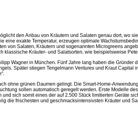
möglicht den Anbau von Kräutern und Salaten genau dort, wo si
e eine exakte Temperatur, erzeugen optimale Wachstumsbedingun
ten von Salaten, Kräutern und sogenannten Microgreens angebo
h klassische Kräuter- und Salatsorten, wie beispielsweise Peter
lipp Wagner in München. Fünf Jahre lang haben die Gründer das
els. Später stiegen Tengelmann Ventures und Kraut Capital in
“.
u auch ohne grünen Daumen gelingt. Die Smart-Home-Anwendung 
tung sollen automatisch geregelt werden. Erste Modelle des P
 und sich somit eines der auf 2.500 Stück limitierten Geräte s
rig die frischesten und geschmacksintensivsten Kräuter und S