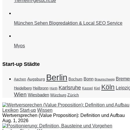
Tierheim-gesucht.de
München Sehen Blogredaktion & Local SEO Service
Myos
Start-up Städte
Berlin
Breme
Bonn
Augsburg
Bochum
Aachen
Braunschweig
Köln
Karlsruhe
Leipzi
Heidelberg
Heilbronn
Kassel
Kiel
Hürth
Wien
Wiesbaden
Zürich
Würzburg
Lexikon
Start-up
Wissen
Wertversprechen (Value Proposition): Definition und Aufbau
Aug. 1, 2026