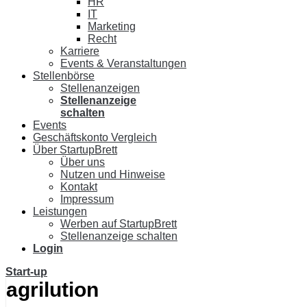
HR
IT
Marketing
Recht
Karriere
Events & Veranstaltungen
Stellenbörse
Stellenanzeigen
Stellenanzeige
schalten
Events
Geschäftskonto Vergleich
Über StartupBrett
Über uns
Nutzen und Hinweise
Kontakt
Impressum
Leistungen
Werben auf StartupBrett
Stellenanzeige schalten
Login
Start-up
agrilution