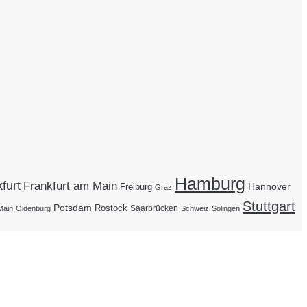
Hamburg
furt
Frankfurt am Main
Hannover
Freiburg
Graz
Stuttgart
Potsdam
Rostock
Saarbrücken
Main
Oldenburg
Schweiz
Solingen