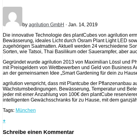
by
agrilution GmbH
· Jan. 14, 2019
Die innovative Technologie des plantCubes von agrilution er
Bewässerung, ideales Licht durch Osram Plant Light LED sowi
zugehörigen Saatmatten. Aktuell werden 24 verschiedene Sor
Sorten, wie Tatsoi, Thai Basilikum oder Sauerampfer, aber auc
Gegründet wurde agrilution 2013 von Maximilian Lössl und Phi
mit Preisgeldern von Wettbewerben und Geld von Business Ang
an der gemeinsamen Idee „Smart Gardening für dein zu Hause
agrilution verspricht, dass mit Plantcube der Pflanzenanba
Wachstumsbedingungen. Bewässerung, Temperatur und Beleuch
jeder mit einer Anzahlung von 100€ den plantCube reservieren
intelligenten Gewächsschranks für zu Hause, mit dem ganzjäh
Tags:
München
+
Schreibe einen Kommentar