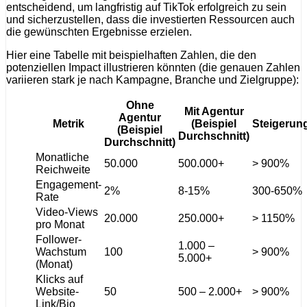
entscheidend, um langfristig auf TikTok erfolgreich zu sein
und sicherzustellen, dass die investierten Ressourcen auch
die gewünschten Ergebnisse erzielen.
Hier eine Tabelle mit beispielhaften Zahlen, die den
potenziellen Impact illustrieren könnten (die genauen Zahlen
variieren stark je nach Kampagne, Branche und Zielgruppe):
Ohne
Mit Agentur
Agentur
Metrik
(Beispiel
Steigerun
(Beispiel
Durchschnitt)
Durchschnitt)
Monatliche
50.000
500.000+
> 900%
Reichweite
Engagement-
2%
8-15%
300-650%
Rate
Video-Views
20.000
250.000+
> 1150%
pro Monat
Follower-
1.000 –
Wachstum
100
> 900%
5.000+
(Monat)
Klicks auf
Website-
50
500 – 2.000+
> 900%
Link/Bio