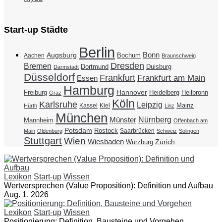
Start-up Städte
Berlin
Bonn
Augsburg
Bochum
Aachen
Braunschweig
Dresden
Bremen
Duisburg
Dortmund
Darmstadt
Düsseldorf
Frankfurt
Frankfurt am Main
Essen
Hamburg
Hannover
Freiburg
Heidelberg
Heilbronn
Graz
Köln
Karlsruhe
Leipzig
Mainz
Kassel
Kiel
Hürth
Linz
München
Nürnberg
Münster
Mannheim
Offenbach am
Potsdam
Rostock
Saarbrücken
Main
Oldenburg
Schweiz
Solingen
Stuttgart
Wien
Wiesbaden
Zürich
Würzburg
Lexikon
Start-up
Wissen
Wertversprechen (Value Proposition): Definition und Aufbau
Aug. 1, 2026
Lexikon
Start-up
Wissen
Positionierung: Definition, Bausteine und Vorgehen