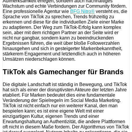
Aufmerksamkeit erregen, sondern auch nachhaltiges
Wachstum und echte Verbindungen zur Community fördern.
Eine professionelle Agentur wie
BFG Nitro®
versteht es, die
Sprache von TikTok zu sprechen, Trends frühzeitig zu
erkennen und diese für die individuellen Ziele einer Marke
zu adaptieren. Der Weg zum TikTok-Erfolg kann komplex
sein, aber mit dem richtigen Partner an der Seite wird er
nicht nur gangbar, sondern kann zu beeindruckenden
Ergebnissen führen, die weit über bloße Followerzahlen
hinausgehen und sich in gesteigerter Markenbekanntheit,
stärkerem Engagement und letztendlich auch in höheren
Umsätzen niederschlagen können.
TikTok als Gamechanger für Brands
Die digitale Landschaft ist ständig in Bewegung, und TikTok
hat sich als einer der disruptivsten Akteure der letzten Jahre
etabliert. Für Marken bedeutet dies eine fundamentale
Veränderung der Spielregeln im Social Media Marketing.
TikTok ist nicht einfach nur ein weiterer Kanal, den man
bespielen kann; es ist eine eigene Welt mit einer
einzigartigen Kultur, eigenen Trends und einer
Erwartungshaltung an Authentizität, die andere Plattformen
oft nicht in diesem Maße fordern. Der Algorithmus von TikTok