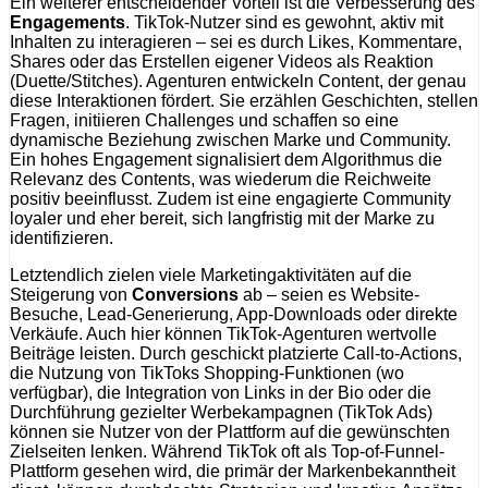
Ein weiterer entscheidender Vorteil ist die Verbesserung des
Engagements
. TikTok-Nutzer sind es gewohnt, aktiv mit
Inhalten zu interagieren – sei es durch Likes, Kommentare,
Shares oder das Erstellen eigener Videos als Reaktion
(Duette/Stitches). Agenturen entwickeln Content, der genau
diese Interaktionen fördert. Sie erzählen Geschichten, stellen
Fragen, initiieren Challenges und schaffen so eine
dynamische Beziehung zwischen Marke und Community.
Ein hohes Engagement signalisiert dem Algorithmus die
Relevanz des Contents, was wiederum die Reichweite
positiv beeinflusst. Zudem ist eine engagierte Community
loyaler und eher bereit, sich langfristig mit der Marke zu
identifizieren.
Letztendlich zielen viele Marketingaktivitäten auf die
Steigerung von
Conversions
ab – seien es Website-
Besuche, Lead-Generierung, App-Downloads oder direkte
Verkäufe. Auch hier können TikTok-Agenturen wertvolle
Beiträge leisten. Durch geschickt platzierte Call-to-Actions,
die Nutzung von TikToks Shopping-Funktionen (wo
verfügbar), die Integration von Links in der Bio oder die
Durchführung gezielter Werbekampagnen (TikTok Ads)
können sie Nutzer von der Plattform auf die gewünschten
Zielseiten lenken. Während TikTok oft als Top-of-Funnel-
Plattform gesehen wird, die primär der Markenbekanntheit