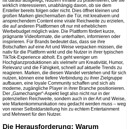
ist darauf ausgelegt, Nutzern Inhalte zu präsentieren, die sie
wirklich interessieren, unabhängig davon, ob sie dem
Ersteller bereits folgen oder nicht. Dies öffnet kleinen und
großen Marken gleichermaßen die Tür, mit kreativem und
ansprechendem Content eine virale Reichweite zu erzielen,
die auf anderen Plattformen oft nur mit erheblichem
Werbebudget möglich wäre. Die Plattform fördert kurze,
prägnante Videoformate, die unterhalten, informieren oder
inspirieren. Für Brands bedeutet das, dass sie ihre
Botschaften auf eine Art und Weise verpacken müssen, die
nativ für die Plattform wirkt und die Nutzer in ihrer typischen
TikTok-Experience abholt. Es geht weniger um
Hochglanzproduktionen als vielmehr um Kreativität, Humor,
Relevanz und die Fähigkeit, schnell auf aktuelle Trends zu
reagieren. Marken, die diesen Wandel verstehen und für sich
nutzen, können eine tiefere Verbindung zu ihrer Zielgruppe
aufbauen, eine loyale Community schaffen und sich als
moderne, zugängliche Player in ihrer Branche positionieren.
Der „Gamechanger“-Aspekt liegt also nicht nur in der
potenziellen Reichweite, sondern auch in der Art und Weise,
wie Markenkommunikation neu gedacht werden muss – weg
von reiner Selbstdarstellung hin zu echtem Entertainment
und Mehrwert für den Nutzer.
Die Herausforderung: Warum