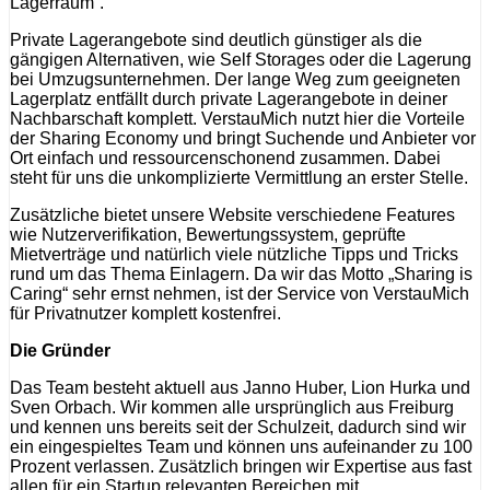
Lagerraum“.
Private Lagerangebote sind deutlich günstiger als die
gängigen Alternativen, wie Self Storages oder die Lagerung
bei Umzugsunternehmen. Der lange Weg zum geeigneten
Lagerplatz entfällt durch private Lagerangebote in deiner
Nachbarschaft komplett. VerstauMich nutzt hier die Vorteile
der Sharing Economy und bringt Suchende und Anbieter vor
Ort einfach und ressourcenschonend zusammen. Dabei
steht für uns die unkomplizierte Vermittlung an erster Stelle.
Zusätzliche bietet unsere Website verschiedene Features
wie Nutzerverifikation, Bewertungssystem, geprüfte
Mietverträge und natürlich viele nützliche Tipps und Tricks
rund um das Thema Einlagern. Da wir das Motto „Sharing is
Caring“ sehr ernst nehmen, ist der Service von VerstauMich
für Privatnutzer komplett kostenfrei.
Die Gründer
Das Team besteht aktuell aus Janno Huber, Lion Hurka und
Sven Orbach. Wir kommen alle ursprünglich aus Freiburg
und kennen uns bereits seit der Schulzeit, dadurch sind wir
ein eingespieltes Team und können uns aufeinander zu 100
Prozent verlassen. Zusätzlich bringen wir Expertise aus fast
allen für ein Startup relevanten Bereichen mit.