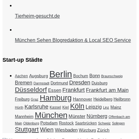
Tierheim-gesucht.de
München Sehen Blogredaktion & Local SEO Service
Start-up Städte
Berlin
Bonn
Augsburg
Bochum
Aachen
Braunschweig
Dresden
Bremen
Duisburg
Dortmund
Darmstadt
Düsseldorf
Frankfurt
Frankfurt am Main
Essen
Hamburg
Hannover
Freiburg
Heidelberg
Heilbronn
Graz
Köln
Karlsruhe
Leipzig
Mainz
Kassel
Kiel
Hürth
Linz
München
Nürnberg
Münster
Mannheim
Offenbach am
Potsdam
Rostock
Saarbrücken
Main
Oldenburg
Schweiz
Solingen
Stuttgart
Wien
Wiesbaden
Zürich
Würzburg