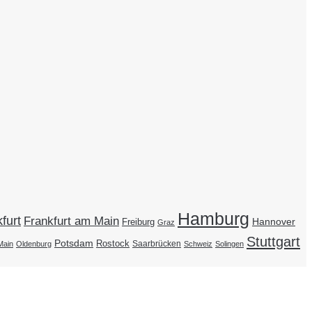
Hamburg
furt
Frankfurt am Main
Hannover
Freiburg
Graz
Stuttgart
Potsdam
Rostock
Saarbrücken
Main
Oldenburg
Schweiz
Solingen