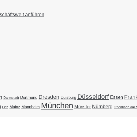
schäftswelt anführen
Düsseldorf
Dresden
Frank
n
Essen
Duisburg
Dortmund
Darmstadt
München
g
Nürnberg
Münster
Mainz
Mannheim
Linz
Offenbach am 