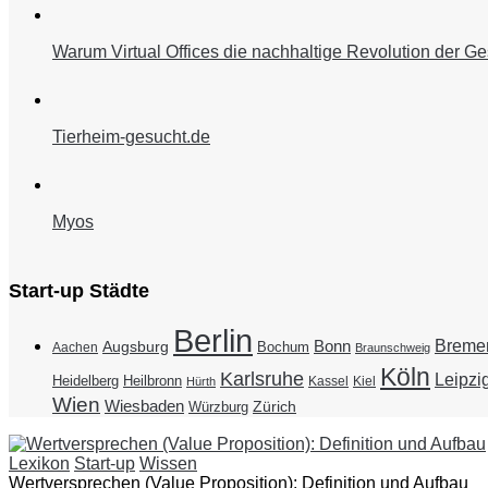
Warum Virtual Offices die nachhaltige Revolution der Ge
Tierheim-gesucht.de
Myos
Start-up Städte
Berlin
Breme
Bonn
Augsburg
Bochum
Aachen
Braunschweig
Köln
Karlsruhe
Leipzi
Heidelberg
Heilbronn
Kassel
Kiel
Hürth
Wien
Wiesbaden
Zürich
Würzburg
Lexikon
Start-up
Wissen
Wertversprechen (Value Proposition): Definition und Aufbau