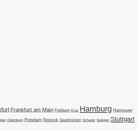
Hamburg
furt
Frankfurt am Main
Hannover
Freiburg
Graz
Stuttgart
Potsdam
Rostock
Saarbrücken
Main
Oldenburg
Schweiz
Solingen