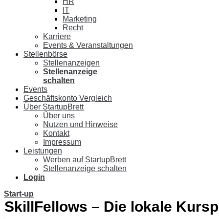
HR
IT
Marketing
Recht
Karriere
Events & Veranstaltungen
Stellenbörse
Stellenanzeigen
Stellenanzeige
schalten
Events
Geschäftskonto Vergleich
Über StartupBrett
Über uns
Nutzen und Hinweise
Kontakt
Impressum
Leistungen
Werben auf StartupBrett
Stellenanzeige schalten
Login
Start-up
SkillFellows – Die lokale Kurspl