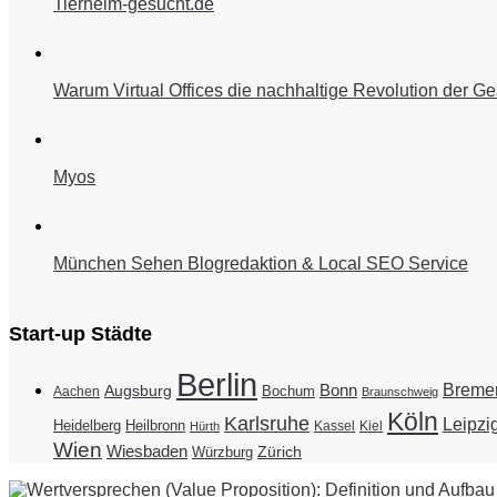
Tierheim-gesucht.de
Warum Virtual Offices die nachhaltige Revolution der Ge
Myos
München Sehen Blogredaktion & Local SEO Service
Start-up Städte
Berlin
Breme
Bonn
Augsburg
Bochum
Aachen
Braunschweig
Köln
Karlsruhe
Leipzi
Heidelberg
Heilbronn
Kassel
Kiel
Hürth
Wien
Wiesbaden
Zürich
Würzburg