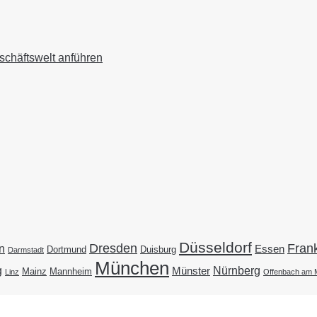
schäftswelt anführen
Düsseldorf
Dresden
Frank
n
Essen
Duisburg
Dortmund
Darmstadt
München
g
Nürnberg
Münster
Mainz
Mannheim
Linz
Offenbach am 