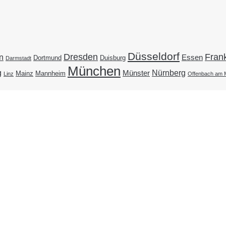
Düsseldorf
Dresden
Frank
n
Essen
Duisburg
Dortmund
Darmstadt
München
g
Nürnberg
Münster
Mainz
Mannheim
Linz
Offenbach am 