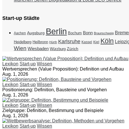
Start-up Städte
Berlin
Breme
Bonn
Augsburg
Bochum
Aachen
Braunschweig
Köln
Karlsruhe
Leipzi
Heidelberg
Heilbronn
Kassel
Kiel
Hürth
Wien
Wiesbaden
Zürich
Würzburg
Lexikon
Start-up
Wissen
Wertversprechen (Value Proposition): Definition und Aufbau
Aug. 1, 2026
Lexikon
Start-up
Wissen
Positionierung: Definition, Bausteine und Vorgehen
Aug. 1, 2026
Lexikon
Start-up
Wissen
Zielgruppe: Definition, Bestimmung und Beispiele
Aug. 1, 2026
Lexikon
Start-up
Wissen