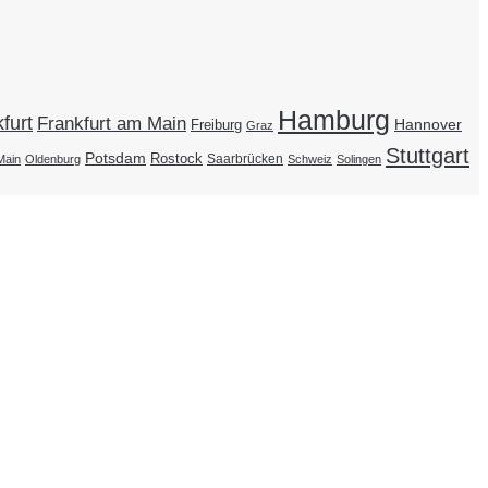
Hamburg
furt
Frankfurt am Main
Hannover
Freiburg
Graz
Stuttgart
Potsdam
Rostock
Saarbrücken
Main
Oldenburg
Schweiz
Solingen