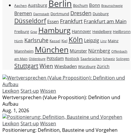
Berlin
Bonn
Augsburg
Bochum
Aachen
Braunschweig
Dresden
Bremen
Duisburg
Dortmund
Darmstadt
Düsseldorf
Frankfurt
Frankfurt am Main
Essen
Hamburg
Hannover
Freiburg
Heidelberg
Heilbronn
Graz
Köln
Karlsruhe
Leipzig
Mainz
Kassel
Kiel
Hürth
Linz
München
Nürnberg
Münster
Mannheim
Offenbach
Potsdam
Rostock
Saarbrücken
Schweiz
am Main
Oldenburg
Solingen
Stuttgart
Wien
Wiesbaden
Zürich
Würzburg
Lexikon
Start-up
Wissen
Wertversprechen (Value Proposition): Definition und
Aufbau
Aug. 1, 2026
Lexikon
Start-up
Wissen
Positionierung: Definition, Bausteine und Vorgehen