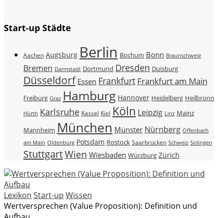
Start-up Städte
Berlin
Bonn
Augsburg
Bochum
Aachen
Braunschweig
Dresden
Bremen
Duisburg
Dortmund
Darmstadt
Düsseldorf
Frankfurt
Frankfurt am Main
Essen
Hamburg
Hannover
Freiburg
Heidelberg
Heilbronn
Graz
Köln
Karlsruhe
Leipzig
Mainz
Kassel
Kiel
Hürth
Linz
München
Nürnberg
Münster
Mannheim
Offenbach
Potsdam
Rostock
Saarbrücken
Schweiz
am Main
Oldenburg
Solingen
Stuttgart
Wien
Wiesbaden
Zürich
Würzburg
Lexikon
Start-up
Wissen
Wertversprechen (Value Proposition): Definition und
Aufbau