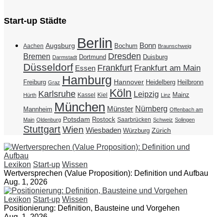
Start-up Städte
Berlin
Bonn
Augsburg
Bochum
Aachen
Braunschweig
Dresden
Bremen
Duisburg
Dortmund
Darmstadt
Düsseldorf
Frankfurt
Frankfurt am Main
Essen
Hamburg
Hannover
Freiburg
Heidelberg
Heilbronn
Graz
Köln
Karlsruhe
Leipzig
Mainz
Kassel
Kiel
Hürth
Linz
München
Nürnberg
Münster
Mannheim
Offenbach am
Potsdam
Rostock
Saarbrücken
Main
Oldenburg
Schweiz
Solingen
Stuttgart
Wien
Wiesbaden
Zürich
Würzburg
Lexikon
Start-up
Wissen
Wertversprechen (Value Proposition): Definition und Aufbau
Aug. 1, 2026
Lexikon
Start-up
Wissen
Positionierung: Definition, Bausteine und Vorgehen
Aug. 1, 2026