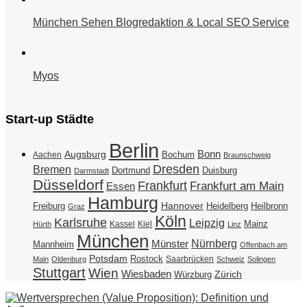
München Sehen Blogredaktion & Local SEO Service
Myos
Start-up Städte
Berlin
Bonn
Augsburg
Bochum
Aachen
Braunschweig
Dresden
Bremen
Duisburg
Dortmund
Darmstadt
Düsseldorf
Frankfurt
Frankfurt am Main
Essen
Hamburg
Hannover
Freiburg
Heidelberg
Heilbronn
Graz
Köln
Karlsruhe
Leipzig
Mainz
Kassel
Kiel
Hürth
Linz
München
Nürnberg
Münster
Mannheim
Offenbach am
Potsdam
Rostock
Saarbrücken
Main
Oldenburg
Schweiz
Solingen
Stuttgart
Wien
Wiesbaden
Zürich
Würzburg