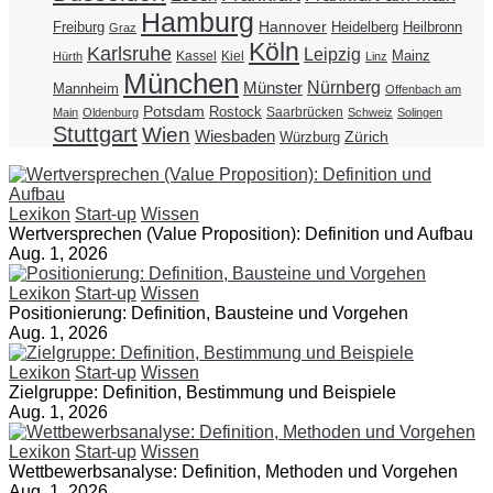
Hamburg
Hannover
Freiburg
Heidelberg
Heilbronn
Graz
Köln
Karlsruhe
Leipzig
Mainz
Kassel
Kiel
Hürth
Linz
München
Nürnberg
Münster
Mannheim
Offenbach am
Potsdam
Rostock
Saarbrücken
Main
Oldenburg
Schweiz
Solingen
Stuttgart
Wien
Wiesbaden
Zürich
Würzburg
Lexikon
Start-up
Wissen
Wertversprechen (Value Proposition): Definition und Aufbau
Aug. 1, 2026
Lexikon
Start-up
Wissen
Positionierung: Definition, Bausteine und Vorgehen
Aug. 1, 2026
Lexikon
Start-up
Wissen
Zielgruppe: Definition, Bestimmung und Beispiele
Aug. 1, 2026
Lexikon
Start-up
Wissen
Wettbewerbsanalyse: Definition, Methoden und Vorgehen
Aug. 1, 2026