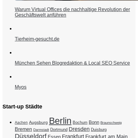
Warum Virtual Offices die nachhaltige Revolution der
Geschäftswelt anführen
Tierheim-gesucht.de
München Sehen Blogredaktion & Local SEO Service
Myos
Start-up Städte
Berlin
Bonn
Augsburg
Bochum
Aachen
Braunschweig
Dresden
Bremen
Duisburg
Dortmund
Darmstadt
Düsseldorf
Frankfurt
Frankfurt am Main
Essen