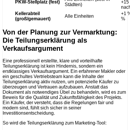
PKW-Stellplatz (fest)
+15 
Städten)
nac
Kellerabteil
+1 %
Alle Einheiten
(groß/gemauert)
%
Von der Planung zur Vermarktung:
Die Teilungserklärung als
Verkaufsargument
Eine professionell erstellte, klare und vorteilhafte
Teilungserklärung ist kein Hindernis, sondern ein
erstklassiges Verkaufsargument. Ein erfahrener Makler oder
ein geschultes Vertriebsteam kann die Inhalte der
Teilungserklärung aktiv nutzen, um potenzielle Käufer zu
überzeugen und Vertrauen aufzubauen. Anstatt das
Dokument als notwendiges Übel zu behandeln, wird es zum
Beweis für die Qualität und Zukunftsfähigkeit des Projekts.
Ein Käufer, der versteht, dass die Regelungen fair und
modern sind, fühlt sich sicher in seiner
Investitionsentscheidung.
So wird die Teilungserklärung zum Marketing-Tool: