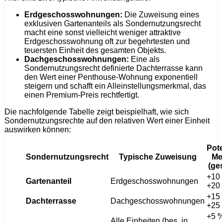
Erdgeschosswohnungen:
Die Zuweisung eines
exklusiven Gartenanteils als Sondernutzungsrecht
macht eine sonst vielleicht weniger attraktive
Erdgeschosswohnung oft zur begehrtesten und
teuersten Einheit des gesamten Objekts.
Dachgeschosswohnungen:
Eine als
Sondernutzungsrecht definierte Dachterrasse kann
den Wert einer Penthouse-Wohnung exponentiell
steigern und schafft ein Alleinstellungsmerkmal, das
einen Premium-Preis rechtfertigt.
Die nachfolgende Tabelle zeigt beispielhaft, wie sich
Sondernutzungsrechte auf den relativen Wert einer Einheit
auswirken können:
Pote
Sondernutzungsrecht
Typische Zuweisung
Me
(ge
+10
Gartenanteil
Erdgeschosswohnungen
+20
+15
Dachterrasse
Dachgeschosswohnungen
+25
+5 %
Alle Einheiten (bes. in