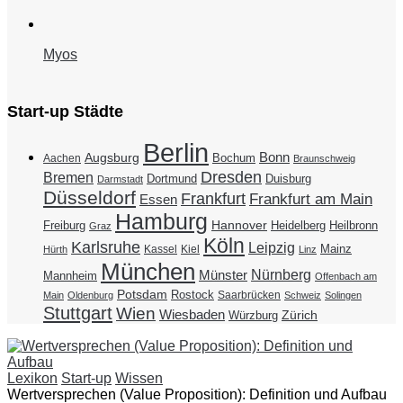
Myos
Start-up Städte
Berlin
Bonn
Augsburg
Bochum
Aachen
Braunschweig
Dresden
Bremen
Duisburg
Dortmund
Darmstadt
Düsseldorf
Frankfurt
Frankfurt am Main
Essen
Hamburg
Hannover
Freiburg
Heidelberg
Heilbronn
Graz
Köln
Karlsruhe
Leipzig
Mainz
Kassel
Kiel
Hürth
Linz
München
Nürnberg
Münster
Mannheim
Offenbach am
Potsdam
Rostock
Saarbrücken
Main
Oldenburg
Schweiz
Solingen
Stuttgart
Wien
Wiesbaden
Zürich
Würzburg
Lexikon
Start-up
Wissen
Wertversprechen (Value Proposition): Definition und Aufbau