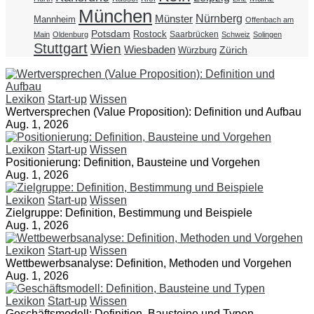
München
Nürnberg
Münster
Mannheim
Offenbach am
Potsdam
Rostock
Saarbrücken
Main
Oldenburg
Schweiz
Solingen
Stuttgart
Wien
Wiesbaden
Zürich
Würzburg
Lexikon
Start-up
Wissen
Wertversprechen (Value Proposition): Definition und Aufbau
Aug. 1, 2026
Lexikon
Start-up
Wissen
Positionierung: Definition, Bausteine und Vorgehen
Aug. 1, 2026
Lexikon
Start-up
Wissen
Zielgruppe: Definition, Bestimmung und Beispiele
Aug. 1, 2026
Lexikon
Start-up
Wissen
Wettbewerbsanalyse: Definition, Methoden und Vorgehen
Aug. 1, 2026
Lexikon
Start-up
Wissen
Geschäftsmodell: Definition, Bausteine und Typen