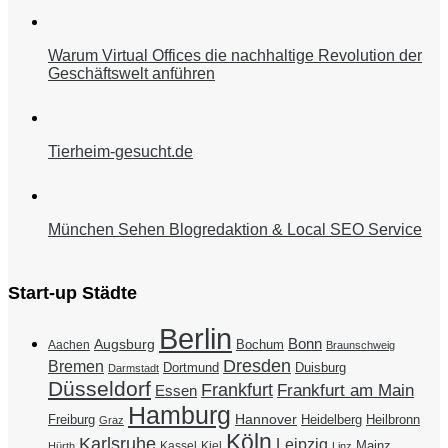
Warum Virtual Offices die nachhaltige Revolution der
Geschäftswelt anführen
Tierheim-gesucht.de
München Sehen Blogredaktion & Local SEO Service
Start-up Städte
Berlin
Bonn
Augsburg
Bochum
Aachen
Braunschweig
Dresden
Bremen
Duisburg
Dortmund
Darmstadt
Düsseldorf
Frankfurt
Frankfurt am Main
Essen
Hamburg
Hannover
Freiburg
Heidelberg
Heilbronn
Graz
Köln
Karlsruhe
Leipzig
Mainz
Kassel
Kiel
Hürth
Linz