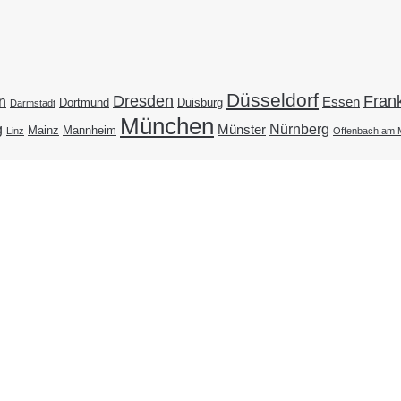
Düsseldorf
Dresden
Frank
n
Essen
Duisburg
Dortmund
Darmstadt
München
g
Nürnberg
Münster
Mainz
Mannheim
Linz
Offenbach am 