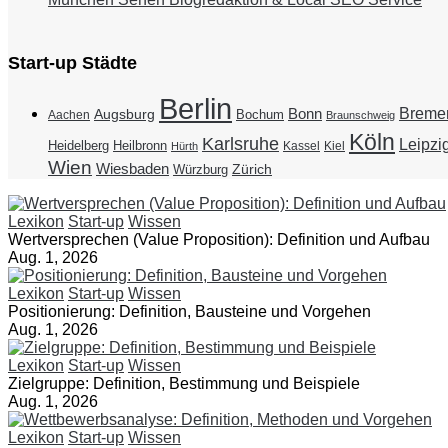
Start-up Städte
Berlin
Breme
Bonn
Augsburg
Bochum
Aachen
Braunschweig
Köln
Karlsruhe
Leipzi
Heidelberg
Heilbronn
Kassel
Kiel
Hürth
Wien
Wiesbaden
Zürich
Würzburg
Lexikon
Start-up
Wissen
Wertversprechen (Value Proposition): Definition und Aufbau
Aug. 1, 2026
Lexikon
Start-up
Wissen
Positionierung: Definition, Bausteine und Vorgehen
Aug. 1, 2026
Lexikon
Start-up
Wissen
Zielgruppe: Definition, Bestimmung und Beispiele
Aug. 1, 2026
Lexikon
Start-up
Wissen