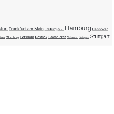
Hamburg
furt
Frankfurt am Main
Hannover
Freiburg
Graz
Stuttgart
Potsdam
Rostock
Saarbrücken
Main
Oldenburg
Schweiz
Solingen