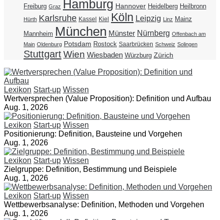
Hamburg
Hannover
Freiburg
Heidelberg
Heilbronn
Graz
Köln
Karlsruhe
Leipzig
Mainz
Kassel
Kiel
Hürth
Linz
München
Nürnberg
Münster
Mannheim
Offenbach am
Potsdam
Rostock
Saarbrücken
Main
Oldenburg
Schweiz
Solingen
Stuttgart
Wien
Wiesbaden
Zürich
Würzburg
Lexikon
Start-up
Wissen
Wertversprechen (Value Proposition): Definition und Aufbau
Aug. 1, 2026
Lexikon
Start-up
Wissen
Positionierung: Definition, Bausteine und Vorgehen
Aug. 1, 2026
Lexikon
Start-up
Wissen
Zielgruppe: Definition, Bestimmung und Beispiele
Aug. 1, 2026
Lexikon
Start-up
Wissen
Wettbewerbsanalyse: Definition, Methoden und Vorgehen
Aug. 1, 2026