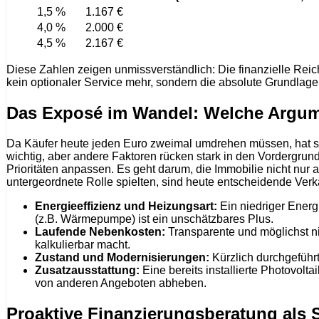
1,5 %
1.167 €
4,0 %
2.000 €
4,5 %
2.167 €
Diese Zahlen zeigen unmissverständlich: Die finanzielle Reic
kein optionaler Service mehr, sondern die absolute Grundlage 
Das Exposé im Wandel: Welche Argumen
Da Käufer heute jeden Euro zweimal umdrehen müssen, hat s
wichtig, aber andere Faktoren rücken stark in den Vordergr
Prioritäten anpassen. Es geht darum, die Immobilie nicht nur a
untergeordnete Rolle spielten, sind heute entscheidende Verk
Energieeffizienz und Heizungsart:
Ein niedriger Energ
(z.B. Wärmepumpe) ist ein unschätzbares Plus.
Laufende Nebenkosten:
Transparente und möglichst ni
kalkulierbar macht.
Zustand und Modernisierungen:
Kürzlich durchgeführt
Zusatzausstattung:
Eine bereits installierte Photovol
von anderen Angeboten abheben.
Proaktive Finanzierungsberatung als 