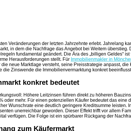
sten Veränderungen der letzten Jahrzehnte erlebt. Jahrelang ka
rkt, in dem die Nachfrage das Angebot bei Weitem überstieg. D
lregeln fundamental geändert. Die Ära des „billigen Geldes“ ist 
orme Herausforderungen stellt. Für
Immobilienmakler in Mönch
r die neue Marktlage versteht, seine Preisstrategie anpasst, di
 wie die Zinswende die Immobilienvermarktung konkret beeinflus
nmarkt konkret bedeutet
rkungsvoll: Höhere Leitzinsen führen direkt zu höheren Bauzins
% oder mehr. Für einen potenziellen Käufer bedeutet das eine d
her Wunschrate eine deutlich geringere Kreditsumme leisten. In 
ressenten unerreichbar geworden. Dieser Effekt trifft vor allem 
al verfügen. Die Folge ist ein spürbarer Rückgang der Nachfrag
rhang zum Käufermarkt