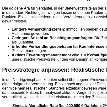
Die goldene Ära für Verkäufer, in der Bieterwettstreite an d
in die andere Richtung schwingen lassen und einen Käufermarkt
Punkten. Es ist entscheidend, diese Veränderungen zu verst
gewährleisten.
Längere Vermarktungszeiten:
Immobilien bleiben deut
Ausnahme geworden.
Geringere Anzahl an Besichtigungsanfragen:
Die Zahl
als Quantität.
Erhöhter Verhandlungsspielraum für Kaufinteressen
Preisverhandlungen.
Aktives Erwartungsmanagement wird zur Kernaufga
unrealistische Preisvorstellungen von Beginn an korrigie
Preisstrategie anpassen: Realistische
In der Niedrigzinsphase konnten selbst überzogene Preisvorste
eine erfolgreiche Vermarktung. Ein zu hoch angesetzter Preis f
der mit einem realistischen Startpreis erzielbar gewesen wäre
datenbasierte Fakten. Er analysiert aktuelle Vergleichsobjekt
verdeutlicht, wie stark sich die Leistbarkeit durch den Zinssatz
Zinssatz
Monatliche Rate (bei 400.000 € Darlehen, 2