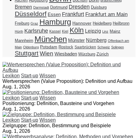
Augsburg
Bochum
Aachen
Braunschweig
Dresden
Bremen
Duisburg
Dortmund
Darmstadt
Düsseldorf
Frankfurt
Frankfurt am Main
Essen
Hamburg
Hannover
Freiburg
Heidelberg
Heilbronn
Graz
Köln
Karlsruhe
Leipzig
Mainz
Kassel
Kiel
Hürth
Linz
München
Nürnberg
Münster
Mannheim
Offenbach am
Potsdam
Rostock
Saarbrücken
Main
Oldenburg
Schweiz
Solingen
Stuttgart
Wien
Wiesbaden
Zürich
Würzburg
Lexikon
Start-up
Wissen
Wertversprechen (Value Proposition): Definition und Aufbau
Aug. 1, 2026
Lexikon
Start-up
Wissen
Positionierung: Definition, Bausteine und Vorgehen
Aug. 1, 2026
Lexikon
Start-up
Wissen
Zielgruppe: Definition, Bestimmung und Beispiele
Aug. 1, 2026