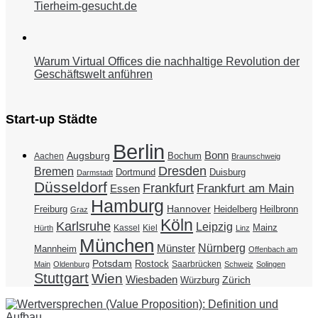
Tierheim-gesucht.de
Warum Virtual Offices die nachhaltige Revolution der
Geschäftswelt anführen
Start-up Städte
Berlin
Bonn
Augsburg
Bochum
Aachen
Braunschweig
Dresden
Bremen
Duisburg
Dortmund
Darmstadt
Düsseldorf
Frankfurt
Frankfurt am Main
Essen
Hamburg
Hannover
Freiburg
Heidelberg
Heilbronn
Graz
Köln
Karlsruhe
Leipzig
Mainz
Kassel
Kiel
Hürth
Linz
München
Nürnberg
Münster
Mannheim
Offenbach am
Potsdam
Rostock
Saarbrücken
Main
Oldenburg
Schweiz
Solingen
Stuttgart
Wien
Wiesbaden
Zürich
Würzburg