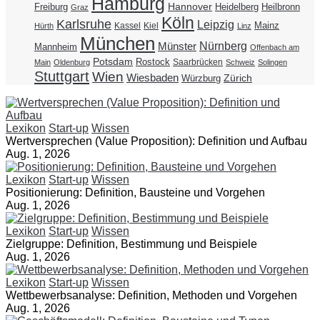
Hamburg
Hannover
Freiburg
Heidelberg
Heilbronn
Graz
Köln
Karlsruhe
Leipzig
Mainz
Kassel
Kiel
Hürth
Linz
München
Nürnberg
Münster
Mannheim
Offenbach am
Potsdam
Rostock
Saarbrücken
Main
Oldenburg
Schweiz
Solingen
Stuttgart
Wien
Wiesbaden
Zürich
Würzburg
Lexikon
Start-up
Wissen
Wertversprechen (Value Proposition): Definition und Aufbau
Aug. 1, 2026
Lexikon
Start-up
Wissen
Positionierung: Definition, Bausteine und Vorgehen
Aug. 1, 2026
Lexikon
Start-up
Wissen
Zielgruppe: Definition, Bestimmung und Beispiele
Aug. 1, 2026
Lexikon
Start-up
Wissen
Wettbewerbsanalyse: Definition, Methoden und Vorgehen
Aug. 1, 2026